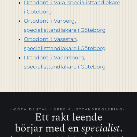
Ortodonti i Vara, specialisttandläkare
i Göteborg
Ortodonti i Varberg,
specialisttandläkare i Göteborg
Ortodonti i Vasastan,
specialisttandläkare i Göteborg
Ortodonti i Vänersborg,
specialisttandläkare i Göteborg
GÖTA DENTAL · SPECIALISTTANDREGLERING
Ett rakt leende
börjar med en
specialist
.