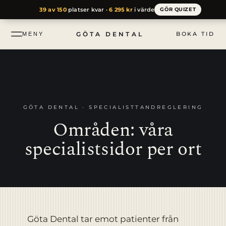
till
39 av 150
platser kvar ·
6 295 kr
i värde
GÖR QUIZET
innehåll
GÖTA DENTAL
BOKA TID
MENY
GÖTA DENTAL · SPECIALISTTANDREGLERING
Områden: våra
specialistsidor per ort
Göta Dental tar emot patienter från