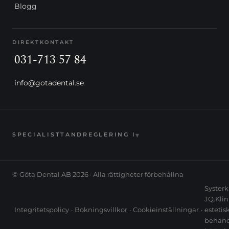
Blogg
DIREKTKONTAKT
031-713 57 84
info@gotadental.se
▾
SPECIALISTTANDREGLERING I
© Göta Dental AB 2026 · Alla rättigheter förbehållna
Systerk
JQ.Klin
Integritetspolicy
·
Bokningsvillkor
·
Cookieinställningar
·
estetis
behand