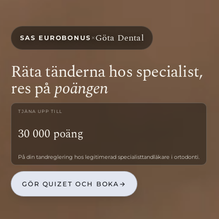
Göta Dental
×
SAS EUROBONUS
Räta tänderna hos specialist,
res på
poängen
TJÄNA UPP TILL
30 000 poäng
På din tandreglering hos legitimerad specialisttandläkare i ortodonti.
GÖR QUIZET OCH BOKA
→