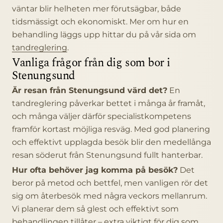
väntar blir helheten mer förutsägbar, både
tidsmässigt och ekonomiskt. Mer om hur en
behandling läggs upp hittar du på vår sida om
tandreglering
.
Vanliga frågor från dig som bor i
Stenungsund
Är resan från Stenungsund värd det?
En
tandreglering påverkar bettet i många år framåt,
och många väljer därför specialistkompetens
framför kortast möjliga resväg. Med god planering
och effektivt upplagda besök blir den medellånga
resan söderut från Stenungsund fullt hanterbar.
Hur ofta behöver jag komma på besök?
Det
beror på metod och bettfel, men vanligen rör det
sig om återbesök med några veckors mellanrum.
Vi planerar dem så glest och effektivt som
behandlingen tillåter – extra viktigt för dig som