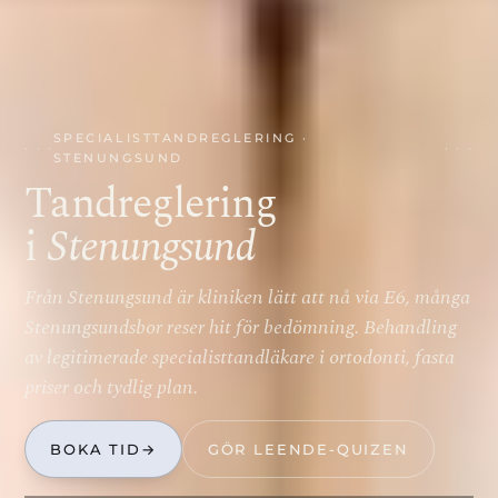
SPECIALISTTANDREGLERING ·
STENUNGSUND
Tandreglering
i
Stenungsund
Från Stenungsund är kliniken lätt att nå via E6, många
Stenungsundsbor reser hit för bedömning. Behandling
av legitimerade specialisttandläkare i ortodonti, fasta
priser och tydlig plan.
BOKA TID
→
GÖR LEENDE-QUIZEN