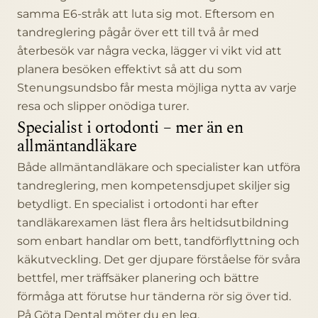
samma E6-stråk att luta sig mot. Eftersom en
tandreglering pågår över ett till två år med
återbesök var några vecka, lägger vi vikt vid att
planera besöken effektivt så att du som
Stenungsundsbo får mesta möjliga nytta av varje
resa och slipper onödiga turer.
Specialist i ortodonti – mer än en
allmäntandläkare
Både allmäntandläkare och specialister kan utföra
tandreglering, men kompetensdjupet skiljer sig
betydligt. En specialist i ortodonti har efter
tandläkarexamen läst flera års heltidsutbildning
som enbart handlar om bett, tandförflyttning och
käkutveckling. Det ger djupare förståelse för svåra
bettfel, mer träffsäker planering och bättre
förmåga att förutse hur tänderna rör sig över tid.
På Göta Dental möter du en leg.