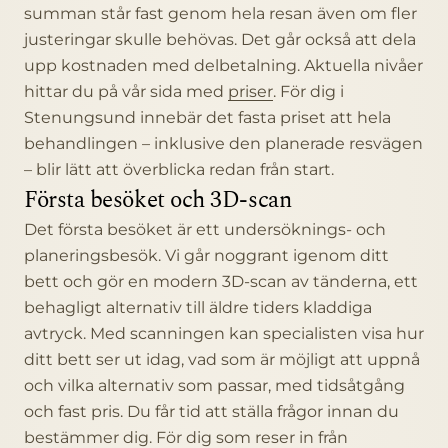
summan står fast genom hela resan även om fler
justeringar skulle behövas. Det går också att dela
upp kostnaden med delbetalning. Aktuella nivåer
hittar du på vår sida med
priser
. För dig i
Stenungsund innebär det fasta priset att hela
behandlingen – inklusive den planerade resvägen
– blir lätt att överblicka redan från start.
Första besöket och 3D-scan
Det första besöket är ett undersöknings- och
planeringsbesök. Vi går noggrant igenom ditt
bett och gör en modern 3D-scan av tänderna, ett
behagligt alternativ till äldre tiders kladdiga
avtryck. Med scanningen kan specialisten visa hur
ditt bett ser ut idag, vad som är möjligt att uppnå
och vilka alternativ som passar, med tidsåtgång
och fast pris. Du får tid att ställa frågor innan du
bestämmer dig. För dig som reser in från