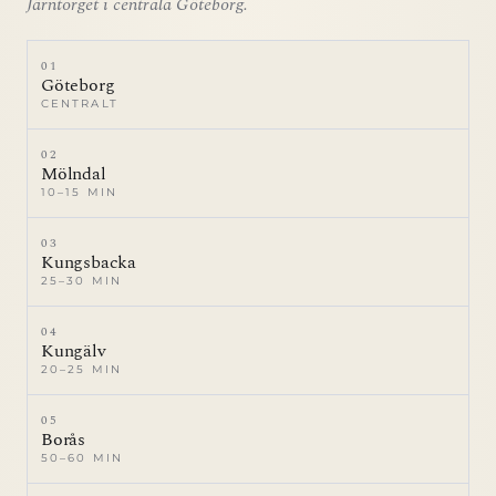
Järntorget i centrala Göteborg.
01
Göteborg
CENTRALT
02
Mölndal
10–15 MIN
03
Kungsbacka
25–30 MIN
04
Kungälv
20–25 MIN
05
Borås
50–60 MIN