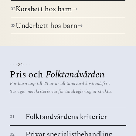
Korsbett hos barn
→
02
Underbett hos barn
→
03
04
Pris och
Folktandvården
För barn upp till 23 år är all tandvård kostnadsfri i
Sverige, men kriterierna för tandreglering är strikta.
Folktandvårdens kriterier
01
Privat specialistbehandling
02