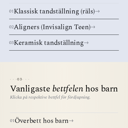
Klassisk tandställning (räls)
→
01
Aligners (Invisalign Teen)
→
02
Keramisk tandställning
→
03
03
Vanligaste
bettfelen
hos barn
Klicka på respektive bettfel för fördjupning.
Överbett hos barn
→
01