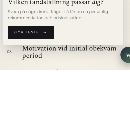
Vilken tandställning passar
dig
?
Hygien-rutin de första
01
Svara på några korta frågor så får du en personlig
veckorna
rekommendation och prisindikation.
Bärtid-disciplin vid aligners
02
GÖR TESTET →
Motivation vid initial obekväm
03
period
Närvaro vid justeringar
04
08 · VANLIGA FRÅGOR
Vanliga
frågor
.