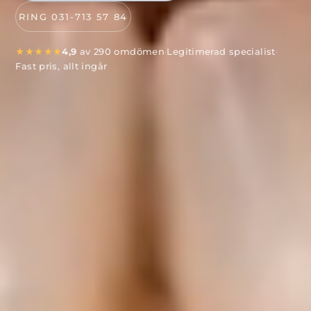
RING 031-713 57 84
★★★★★
4,9
av 290 omdömen
·
Legitimerad specialist
·
Fast pris, allt ingår