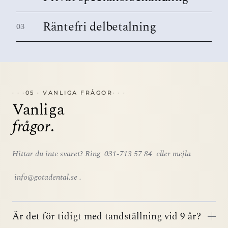
Räntefri delbetalning
03
05 · VANLIGA FRÅGOR
Vanliga
frågor
.
Hittar du inte svaret? Ring
031-713 57 84
eller mejla
info@gotadental.se
.
Är det för tidigt med tandställning vid 9 år?