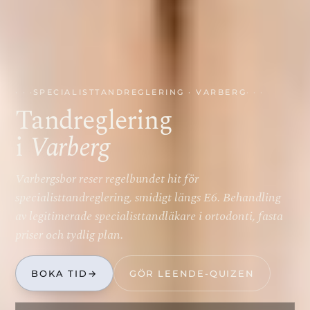
SPECIALISTTANDREGLERING · VARBERG
Tandreglering
i
Varberg
Varbergsbor reser regelbundet hit för
specialisttandreglering, smidigt längs E6. Behandling
av legitimerade specialisttandläkare i ortodonti, fasta
priser och tydlig plan.
BOKA TID
→
GÖR LEENDE-QUIZEN