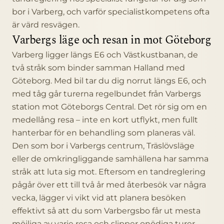
bor i Varberg, och varför specialistkompetens ofta
är värd resvägen.
Varbergs läge och resan in mot Göteborg
Varberg ligger längs E6 och Västkustbanan, de
två stråk som binder samman Halland med
Göteborg. Med bil tar du dig norrut längs E6, och
med tåg går turerna regelbundet från Varbergs
station mot Göteborgs Central. Det rör sig om en
medellång resa – inte en kort utflykt, men fullt
hanterbar för en behandling som planeras väl.
Den som bor i Varbergs centrum, Träslövsläge
eller de omkringliggande samhällena har samma
stråk att luta sig mot. Eftersom en tandreglering
pågår över ett till två år med återbesök var några
vecka, lägger vi vikt vid att planera besöken
effektivt så att du som Varbergsbo får ut mesta
möjliga av varje resa och slipper onödiga turer.