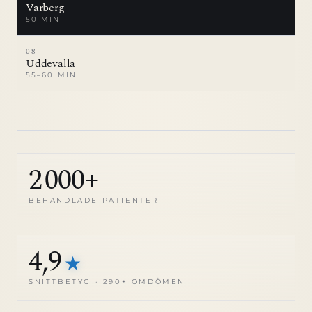
Varberg
50 MIN
08
Uddevalla
55–60 MIN
2 000+
BEHANDLADE PATIENTER
4,9
★
SNITTBETYG · 290+ OMDÖMEN