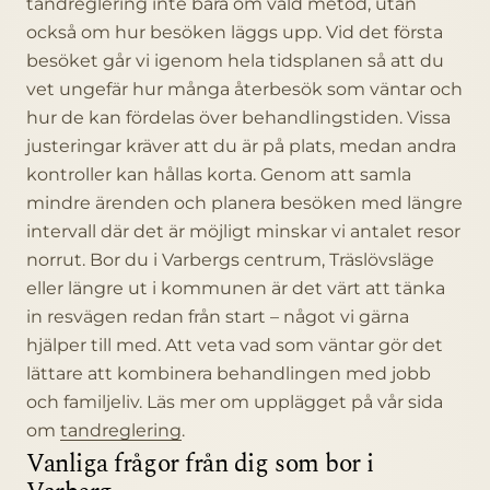
tandreglering inte bara om vald metod, utan
också om hur besöken läggs upp. Vid det första
besöket går vi igenom hela tidsplanen så att du
vet ungefär hur många återbesök som väntar och
hur de kan fördelas över behandlingstiden. Vissa
justeringar kräver att du är på plats, medan andra
kontroller kan hållas korta. Genom att samla
mindre ärenden och planera besöken med längre
intervall där det är möjligt minskar vi antalet resor
norrut. Bor du i Varbergs centrum, Träslövsläge
eller längre ut i kommunen är det värt att tänka
in resvägen redan från start – något vi gärna
hjälper till med. Att veta vad som väntar gör det
lättare att kombinera behandlingen med jobb
och familjeliv. Läs mer om upplägget på vår sida
om
tandreglering
.
Vanliga frågor från dig som bor i