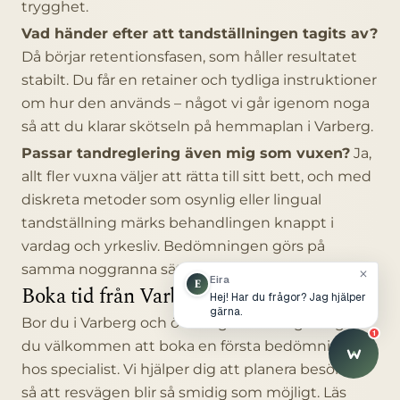
trygghet.
Vad händer efter att tandställningen tagits av?
Då börjar retentionsfasen, som håller resultatet
stabilt. Du får en retainer och tydliga instruktioner
om hur den används – något vi går igenom noga
så att du klarar skötseln på hemmaplan i Varberg.
Passar tandreglering även mig som vuxen?
Ja,
allt fler vuxna väljer att rätta till sitt bett, och med
diskreta metoder som osynlig eller lingual
tandställning märks behandlingen knappt i
vardag och yrkesliv. Bedömningen görs på
samma noggranna sätt oavsett ålder.
close
Eira
E
Boka tid från Varberg
Hej! Har du frågor? Jag hjälper
gärna.
Bor du i Varberg och överväger tandreglering är
1
du välkommen att boka en första bedömning
hos specialist. Vi hjälper dig att planera besöken
så att resvägen blir så smidig som möjligt. Läs