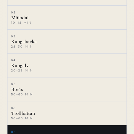
02
Mölndal
10–15 MIN
03
Kungsbacka
25–30 MIN
04
Kungälv
20–25 MIN
05
Borås
50–60 MIN
06
Trollhättan
50–60 MIN
07