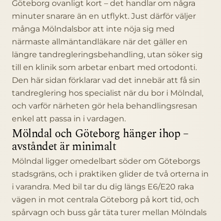
Göteborg ovanligt kort – det handlar om några
minuter snarare än en utflykt. Just därför väljer
många Mölndalsbor att inte nöja sig med
närmaste allmäntandläkare när det gäller en
längre tandregleringsbehandling, utan söker sig
till en klinik som arbetar enbart med ortodonti.
Den här sidan förklarar vad det innebär att få sin
tandreglering hos specialist när du bor i Mölndal,
och varför närheten gör hela behandlingsresan
enkel att passa in i vardagen.
Mölndal och Göteborg hänger ihop –
avståndet är minimalt
Mölndal ligger omedelbart söder om Göteborgs
stadsgräns, och i praktiken glider de två orterna in
i varandra. Med bil tar du dig längs E6/E20 raka
vägen in mot centrala Göteborg på kort tid, och
spårvagn och buss går täta turer mellan Mölndals