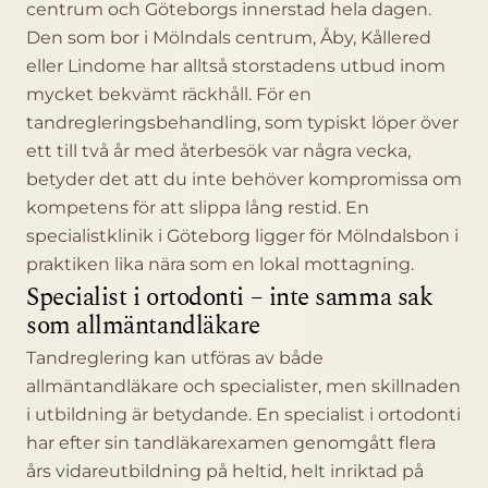
centrum och Göteborgs innerstad hela dagen.
Den som bor i Mölndals centrum, Åby, Kållered
eller Lindome har alltså storstadens utbud inom
mycket bekvämt räckhåll. För en
tandregleringsbehandling, som typiskt löper över
ett till två år med återbesök var några vecka,
betyder det att du inte behöver kompromissa om
kompetens för att slippa lång restid. En
specialistklinik i Göteborg ligger för Mölndalsbon i
praktiken lika nära som en lokal mottagning.
Specialist i ortodonti – inte samma sak
som allmäntandläkare
Tandreglering kan utföras av både
allmäntandläkare och specialister, men skillnaden
i utbildning är betydande. En specialist i ortodonti
har efter sin tandläkarexamen genomgått flera
års vidareutbildning på heltid, helt inriktad på