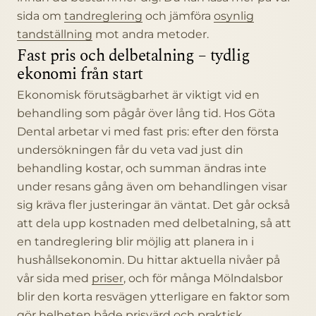
sida om
tandreglering
och jämföra
osynlig
tandställning
mot andra metoder.
Fast pris och delbetalning – tydlig
ekonomi från start
Ekonomisk förutsägbarhet är viktigt vid en
behandling som pågår över lång tid. Hos Göta
Dental arbetar vi med fast pris: efter den första
undersökningen får du veta vad just din
behandling kostar, och summan ändras inte
under resans gång även om behandlingen visar
sig kräva fler justeringar än väntat. Det går också
att dela upp kostnaden med delbetalning, så att
en tandreglering blir möjlig att planera in i
hushållsekonomin. Du hittar aktuella nivåer på
vår sida med
priser
, och för många Mölndalsbor
blir den korta resvägen ytterligare en faktor som
gör helheten både prisvärd och praktisk.