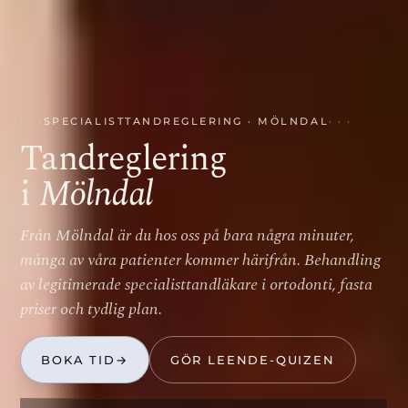
SPECIALISTTANDREGLERING · MÖLNDAL
Tandreglering
i
Mölndal
Från Mölndal är du hos oss på bara några minuter,
många av våra patienter kommer härifrån. Behandling
av legitimerade specialisttandläkare i ortodonti, fasta
priser och tydlig plan.
BOKA TID
→
GÖR LEENDE-QUIZEN