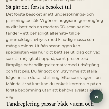
Så går det första besöket till
Det första besöket är ett undersöknings- och
planeringsbesök. Vi gör en noggrann genomgång
av ditt bett och en modern 3D-scan av dina
tänder – ett behagligt alternativ till de
gammaldags avtryck med kladdig massa som
många minns. Utifrån scanningen kan
specialisten visa hur ditt bett ser ut idag och vad
som är möjligt att uppnå, samt presentera
lämpliga behandlingsalternativ med tidsåtgång
och fast pris. Du får gott om utrymme att ställa
close
Eira
frågor innan du tar ställning. Eftersom vägen från
E
Hej! Har du frågor? Jag hjälper
Mölndal är så kort kan du enkelt komma in på en
gärna.
första bedömning utan att behöva avsätta en hel
1
dag.
Tandreglering passar både vuxna och