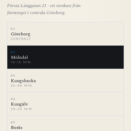
Första Långgatan 21 · ett stenkast från
Järntorget i centrala Göteborg.
01
Göteborg
CENTRALT
02
Mölndal
10–15 MIN
03
Kungsbacka
25–30 MIN
04
Kungälv
20–25 MIN
05
Borås