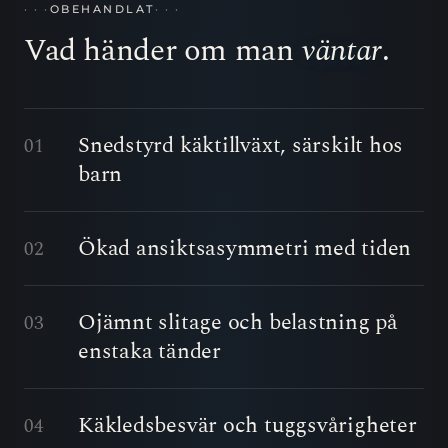
OBEHANDLAT
Vad händer om man
väntar
.
Snedstyrd käktillväxt, särskilt hos
01
barn
Ökad ansiktsasymmetri med tiden
02
Ojämnt slitage och belastning på
03
enstaka tänder
Käkledsbesvär och tuggsvårigheter
04