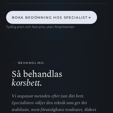
BOKA BEDÖMNING HOS SPECIALIST
→
Tydlig plan och fast pris, utan förpliktelser.
BEHANDLING
Så behandlas
korsbett
.
Vi anpassar metoden efter just ditt bett.
Specialisten väljer den teknik som ger det
stabilaste, mest förutsägbara resultatet, diskret