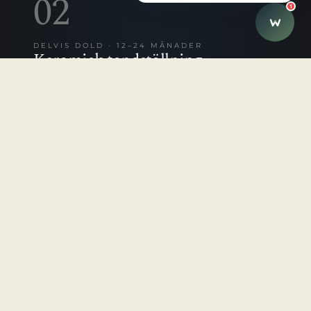
02
1
DELVIS DOLD · 12–24 MÅNADER
Keramisk tandställning
Keramisk tandställning ger samma kraft och
kontroll som klassisk fast tandreglering, men
med tandfärgade brackets som smälter in mot
tänderna. Ett diskret val för dig som…
LÄS MER · FRÅN 37 800 KR
→
från 37 800 kr
PRIS FRÅN
03
NÄSTAN OSYNLIG · 6–18 MÅNADER
Aligners
Aligners är genomskinliga, avtagbara skenor som