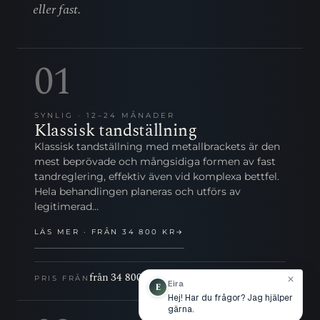
eller fast.
01
SYNLIG · 12–24 MÅNADER
Klassisk tandställning
Klassisk tandställning med metallbrackets är den
mest beprövade och mångsidiga formen av fast
tandreglering, effektiv även vid komplexa bettfel.
Hela behandlingen planeras och utförs av
legitimerad…
LÄS MER · FRÅN 34 800 KR
→
från 34 800 kr
PRIS FRÅN
close
Eira
E
Hej! Har du frågor? Jag hjälper
gärna.