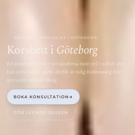
BETTFEL · SPECIALIST I ORTODONTI
Korsbett i
Göteborg
Ett korsbett betyder att tänderna möts fel i sidled. Det
kan styra käken snett, därför är tidig bedömning hos
specialist särskilt viktig.
BOKA KONSULTATION
→
GÖR LEENDE-QUIZEN