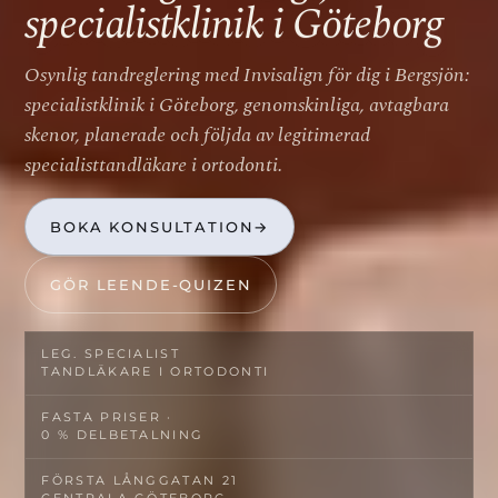
specialistklinik i Göteborg
Osynlig tandreglering med Invisalign för dig i Bergsjön:
specialistklinik i Göteborg, genomskinliga, avtagbara
skenor, planerade och följda av legitimerad
specialisttandläkare i ortodonti.
BOKA KONSULTATION
→
GÖR LEENDE-QUIZEN
LEG. SPECIALIST­
TANDLÄKARE I ORTODONTI
FASTA PRISER ·
0 % DELBETALNING
FÖRSTA LÅNGGATAN 21