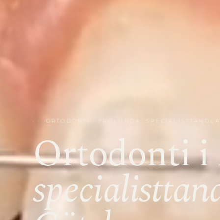
ORTODONTI · FRÖLUNDA: SPECIALISTTANDL
Ortodonti i
specialisttan