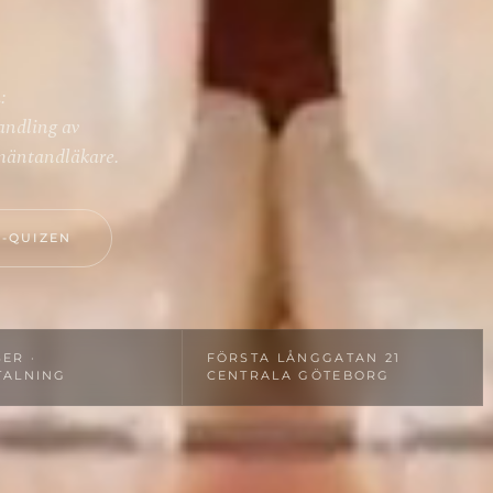
:
andling av
llmäntandläkare.
-QUIZEN
ER ·
FÖRSTA LÅNGGATAN 21
TALNING
CENTRALA GÖTEBORG