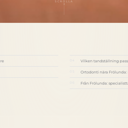
SCROLLA
are
Vilken tandställning pass
Ortodonti nära Frölunda: 
Från Frölunda: specialistt