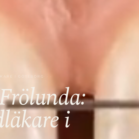
ÄKARE I GÖTEBORG
Frölunda:
dläkare i