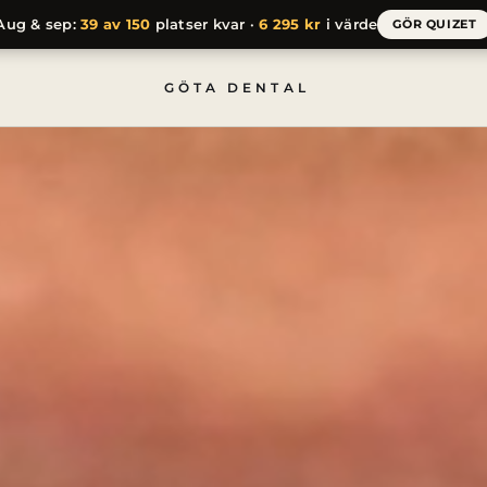
Aug & sep:
39 av 150
platser kvar ·
6 295 kr
i värde
GÖR QUIZET
rg
GÖTA DENTAL