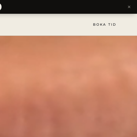
×
BOKA TID