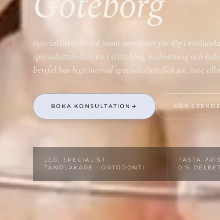
Göteborg
Specialisttandvård inom ortodonti för dig i Frölunda
specialisttandläkare i Göteborg, bedömning och beh
bettfel hos legitimerad specialisttandläkare, inte a
BOKA KONSULTATION
→
GÖR LEENDE
LEG. SPECIALIST­
FASTA PRIS
TANDLÄKARE I ORTODONTI
0 % DELBE