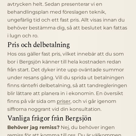
avtrycken helt. Sedan presenterar vi en
behandlingsplan med föreslagen teknik,
ungefärlig tid och ett fast pris. Allt visas innan du
behöver bestämma dig, så att beslutet kan fattas
i lugn och ro.
Pris och delbetalning
Hos oss gäller fast pris, vilket innebär att du som
bor i Bergsjön känner till hela kostnaden redan
från start. Det dyker inte upp oväntade summor
under resans gång. Vill du sprida ut betalningen
finns räntefri delbetalning, så att tandregleringen
blir lättare att planera in i ekonomin. En översikt
finns på vår sida om
priser
, och vi går igenom
siffrorna noggrant vid din konsultation.
Vanliga frågor från Bergsjön
Behöver jag remiss?
Nej, du behöver ingen
remiss för att komma till oss. Du är välkommen