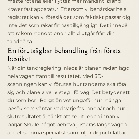
måste roteras eller flyttas mer markant ibland
kräver fast apparatur. Eftersom vi behärskar hela
registret kan vi föreslå det som faktiskt passar dig,
inte det som råkar finnas tillgängligt. Det innebär
att rekommendationen alltid utgår från din
tandhälsa.
En förutsägbar behandling från första
besöket
När din tandreglering inleds är planen redan lagd
hela vägen fram till resultatet. Med 3D-
scanningen kan vi förutse hur tänderna ska röra
sig och planera varje steg i förväg. Det betyder att
du som bor i Bergsjön vet ungefär hur många
besök som väntar, vad varje fas innebär och hur
slutresultatet är tänkt att se ut redan innan vi
börjar. Skulle något behöva justeras längs vägen
är det samma specialist som följer dig och fattar