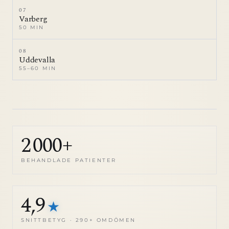
07
Varberg
50 MIN
08
Uddevalla
55–60 MIN
2 000+
BEHANDLADE PATIENTER
4,9
★
SNITTBETYG · 290+ OMDÖMEN