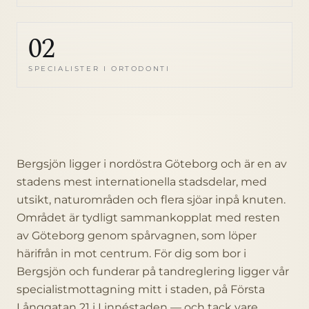
02
SPECIALISTER I ORTODONTI
Bergsjön ligger i nordöstra Göteborg och är en av
stadens mest internationella stadsdelar, med
utsikt, naturområden och flera sjöar inpå knuten.
Området är tydligt sammankopplat med resten
av Göteborg genom spårvagnen, som löper
härifrån in mot centrum. För dig som bor i
Bergsjön och funderar på tandreglering ligger vår
specialistmottagning mitt i staden, på Första
Långgatan 21 i Linnéstaden — och tack vare