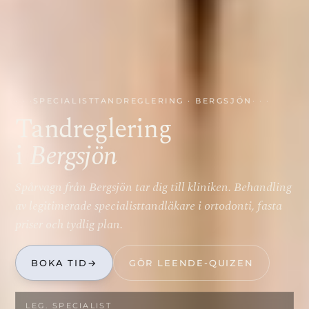
SPECIALISTTANDREGLERING · BERGSJÖN
Tandreglering
i
Bergsjön
Spårvagn från Bergsjön tar dig till kliniken. Behandling
av legitimerade specialisttandläkare i ortodonti, fasta
priser och tydlig plan.
BOKA TID
→
GÖR LEENDE-QUIZEN
LEG. SPECIALIST­