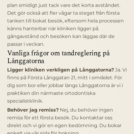
plan smidigt just tack vare det korta avståndet.
Det gör också att fler vågar ta steget från första
tanken till bokat besök, eftersom hela processen
känns hanterbar när kliniken ligger på
gångavstånd och besöken kan läggas där de
passar i veckan.
Vanliga frågor om tandreglering på
Långgatorna
Ligger kliniken verkligen på Långgatorna?
Ja. Vi
finns på Första Långgatan 21, mitt i området. För
dig som bor eller jobbar längs Långgatorna är vi i
praktiken din närmaste ortodontiska
specialistklinik.
Behöver jag remiss?
Nej, du behöver ingen
remiss för ett första besök. Du kontaktar oss
direkt och vi gör en egen bedömning. Du bokar
enkelt via vår sida för
bokning
.