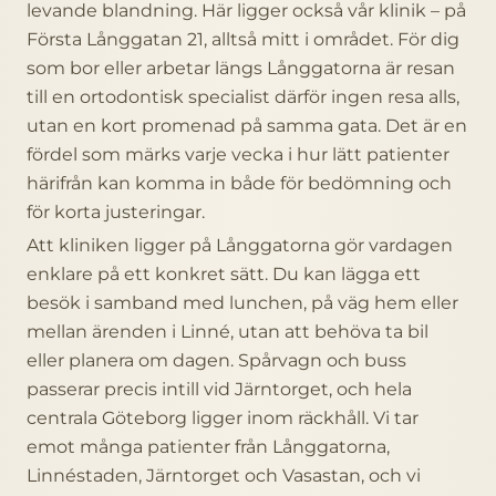
levande blandning. Här ligger också vår klinik – på
Första Långgatan 21, alltså mitt i området. För dig
som bor eller arbetar längs Långgatorna är resan
till en ortodontisk specialist därför ingen resa alls,
utan en kort promenad på samma gata. Det är en
fördel som märks varje vecka i hur lätt patienter
härifrån kan komma in både för bedömning och
för korta justeringar.
Att kliniken ligger på Långgatorna gör vardagen
enklare på ett konkret sätt. Du kan lägga ett
besök i samband med lunchen, på väg hem eller
mellan ärenden i Linné, utan att behöva ta bil
eller planera om dagen. Spårvagn och buss
passerar precis intill vid Järntorget, och hela
centrala Göteborg ligger inom räckhåll. Vi tar
emot många patienter från Långgatorna,
Linnéstaden, Järntorget och Vasastan, och vi