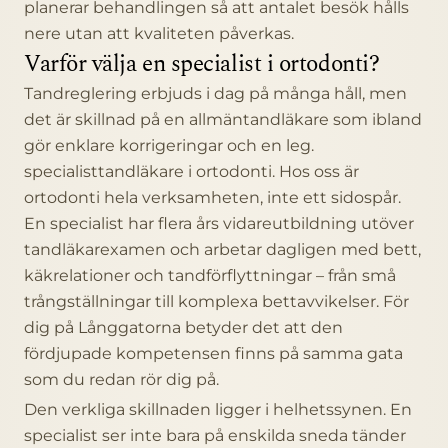
planerar behandlingen så att antalet besök hålls
nere utan att kvaliteten påverkas.
Varför välja en specialist i ortodonti?
Tandreglering erbjuds i dag på många håll, men
det är skillnad på en allmäntandläkare som ibland
gör enklare korrigeringar och en leg.
specialisttandläkare i ortodonti. Hos oss är
ortodonti hela verksamheten, inte ett sidospår.
En specialist har flera års vidareutbildning utöver
tandläkarexamen och arbetar dagligen med bett,
käkrelationer och tandförflyttningar – från små
trångställningar till komplexa bettavvikelser. För
dig på Långgatorna betyder det att den
fördjupade kompetensen finns på samma gata
som du redan rör dig på.
Den verkliga skillnaden ligger i helhetssynen. En
specialist ser inte bara på enskilda sneda tänder