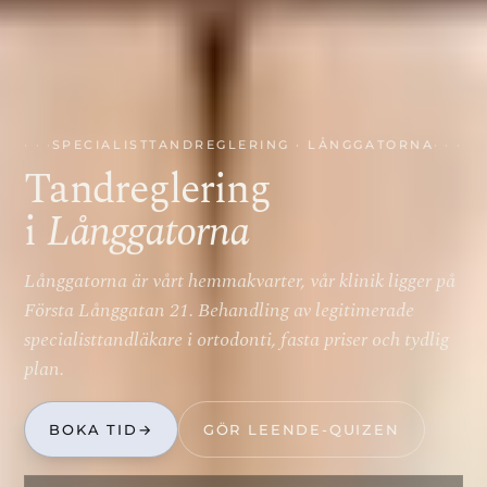
SPECIALISTTANDREGLERING · LÅNGGATORNA
Tandreglering
i
Långgatorna
Långgatorna är vårt hemmakvarter, vår klinik ligger på
Första Långgatan 21. Behandling av legitimerade
specialisttandläkare i ortodonti, fasta priser och tydlig
plan.
BOKA TID
→
GÖR LEENDE-QUIZEN