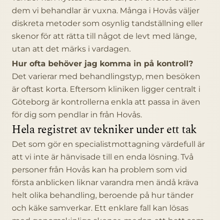
dem vi behandlar är vuxna. Många i Hovås väljer
diskreta metoder som osynlig tandställning eller
skenor för att rätta till något de levt med länge,
utan att det märks i vardagen.
Hur ofta behöver jag komma in på kontroll?
Det varierar med behandlingstyp, men besöken
är oftast korta. Eftersom kliniken ligger centralt i
Göteborg är kontrollerna enkla att passa in även
för dig som pendlar in från Hovås.
Hela registret av tekniker under ett tak
Det som gör en specialistmottagning värdefull är
att vi inte är hänvisade till en enda lösning. Två
personer från Hovås kan ha problem som vid
första anblicken liknar varandra men ändå kräva
helt olika behandling, beroende på hur tänder
och käke samverkar. Ett enklare fall kan lösas