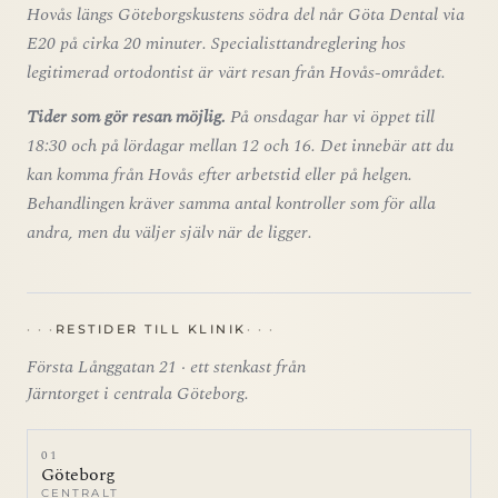
Hovås längs Göteborgskustens södra del når Göta Dental via
E20 på cirka 20 minuter. Specialisttandreglering hos
legitimerad ortodontist är värt resan från Hovås-området.
Tider som gör resan möjlig.
På onsdagar har vi öppet till
18:30 och på lördagar mellan 12 och 16. Det innebär att du
kan komma från Hovås efter arbetstid eller på helgen.
Behandlingen kräver samma antal kontroller som för alla
andra, men du väljer själv när de ligger.
RESTIDER TILL KLINIK
Första Långgatan 21 · ett stenkast från
Järntorget i centrala Göteborg.
01
Göteborg
CENTRALT