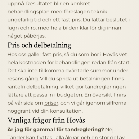
uppnå. Resultatet blir en konkret
behandlingsplan med föreslagen teknik,
ungefärlig tid och ett fast pris. Du fattar beslutet i
lugn och ro, med hela bilden klar för dig innan
något påbörjas.
Pris och delbetalning
Hos oss gäller fast pris, så du som bor i Hovås vet
hela kostnaden för behandlingen redan från start.
Det ska inte tillkomma oväntade summor under
resans gång. Vill du sprida ut betalningen finns
räntefri delbetalning, vilket gör tandregleringen
lättare att passa in i budgeten. En översikt finns
på vår sida om
priser
, och vi går igenom siffrorna
noggrant vid din konsultation.
Vanliga frågor från Hovås
Är jag för gammal för tandreglering?
Nej.
Tänder kan flyttas i alla åldrar, och en stor del av