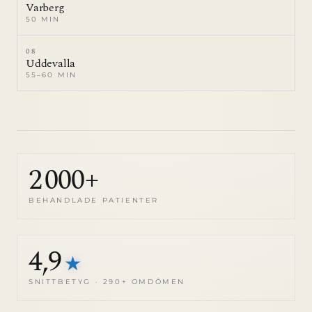
Varberg
50 MIN
08
Uddevalla
55–60 MIN
2 000+
BEHANDLADE PATIENTER
4,9
★
SNITTBETYG · 290+ OMDÖMEN