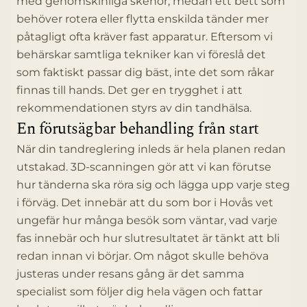
med genomskinliga skenor, medan ett bett som
behöver rotera eller flytta enskilda tänder mer
påtagligt ofta kräver fast apparatur. Eftersom vi
behärskar samtliga tekniker kan vi föreslå det
som faktiskt passar dig bäst, inte det som råkar
finnas till hands. Det ger en trygghet i att
rekommendationen styrs av din tandhälsa.
En förutsägbar behandling från start
När din tandreglering inleds är hela planen redan
utstakad. 3D-scanningen gör att vi kan förutse
hur tänderna ska röra sig och lägga upp varje steg
i förväg. Det innebär att du som bor i Hovås vet
ungefär hur många besök som väntar, vad varje
fas innebär och hur slutresultatet är tänkt att bli
redan innan vi börjar. Om något skulle behöva
justeras under resans gång är det samma
specialist som följer dig hela vägen och fattar