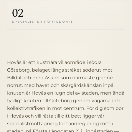
02
SPECIALISTER I ORTODONTI
Hovås är ett kustnära villaområde i södra
Göteborg, beläget längs stråket söderut mot
Billdal och med Askim som närmaste granne
norrut. Med havet och skärgårdskänslan inpå
knuten är Hovås en lugn del av staden, men ändå
tydligt knuten till Göteborg genom vägarna och
kollektivtrafiken in mot centrum. För dig som bor
i Hovås och vill rätta till ditt bett ligger vår
specialistmottagning för tandreglering mitt i
staden, på Första Långgatan 21 i Linnéstaden —