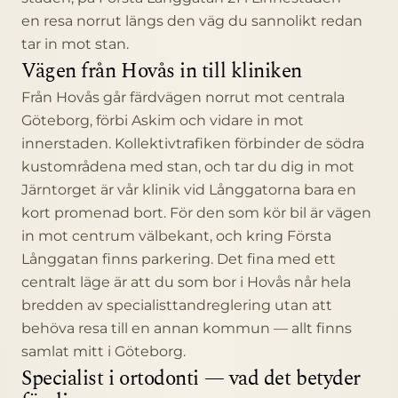
en resa norrut längs den väg du sannolikt redan
tar in mot stan.
Vägen från Hovås in till kliniken
Från Hovås går färdvägen norrut mot centrala
Göteborg, förbi Askim och vidare in mot
innerstaden. Kollektivtrafiken förbinder de södra
kustområdena med stan, och tar du dig in mot
Järntorget är vår klinik vid Långgatorna bara en
kort promenad bort. För den som kör bil är vägen
in mot centrum välbekant, och kring Första
Långgatan finns parkering. Det fina med ett
centralt läge är att du som bor i Hovås når hela
bredden av specialisttandreglering utan att
behöva resa till en annan kommun — allt finns
samlat mitt i Göteborg.
Specialist i ortodonti — vad det betyder