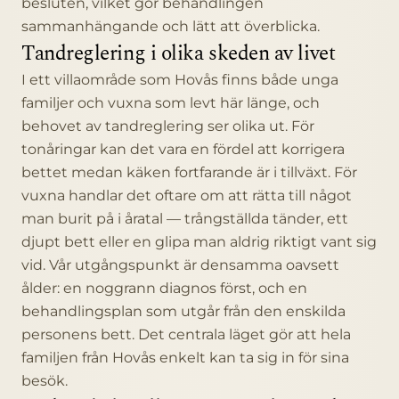
besluten, vilket gör behandlingen
sammanhängande och lätt att överblicka.
Tandreglering i olika skeden av livet
I ett villaområde som Hovås finns både unga
familjer och vuxna som levt här länge, och
behovet av tandreglering ser olika ut. För
tonåringar kan det vara en fördel att korrigera
bettet medan käken fortfarande är i tillväxt. För
vuxna handlar det oftare om att rätta till något
man burit på i åratal — trångställda tänder, ett
djupt bett eller en glipa man aldrig riktigt vant sig
vid. Vår utgångspunkt är densamma oavsett
ålder: en noggrann diagnos först, och en
behandlingsplan som utgår från den enskilda
personens bett. Det centrala läget gör att hela
familjen från Hovås enkelt kan ta sig in för sina
besök.