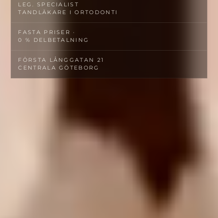
LEG. SPECIALIST­
TANDLÄKARE I ORTODONTI
FASTA PRISER ·
0 % DELBETALNING
FÖRSTA LÅNGGATAN 21
CENTRALA GÖTEBORG