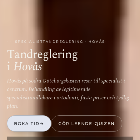
SPECIALISTTANDREGLERING · HOVÅS
Tandreglering
i
Hovås
Hovås på södra Göteborgskusten reser till specialist i
centrum. Behandling av legitimerade
specialisttandläkare i ortodonti, fasta priser och tydlig
plan.
BOKA TID
→
GÖR LEENDE-QUIZEN