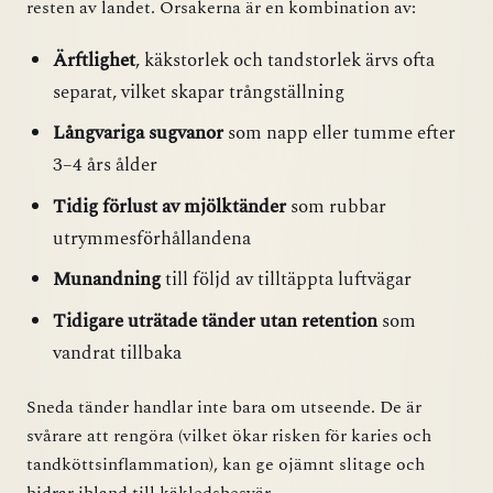
resten av landet. Orsakerna är en kombination av:
Ärftlighet
, käkstorlek och tandstorlek ärvs ofta
separat, vilket skapar trångställning
Långvariga sugvanor
som napp eller tumme efter
3–4 års ålder
Tidig förlust av mjölktänder
som rubbar
utrymmesförhållandena
Munandning
till följd av tilltäppta luftvägar
Tidigare uträtade tänder utan retention
som
vandrat tillbaka
Sneda tänder handlar inte bara om utseende. De är
svårare att rengöra (vilket ökar risken för karies och
tandköttsinflammation), kan ge ojämnt slitage och