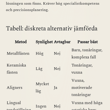
lösningen som finns. Kräver hög specialistkompetens
och precisionsplanering.
Tabell: diskreta alternativ jämförda
Metod
Synlighet
Avtagbar
Passar bäst
Barn, tonåringar,
Metallfästen
Hög
Nej
komplexa fall
Keramiska
Tonåringar,
Låg
Nej
fästen
vuxna
Vuxna,
Mycket
Aligners
Ja
motiverade
låg
tonåringar
Lingual
Vuxna med höga
Ingen
Nej