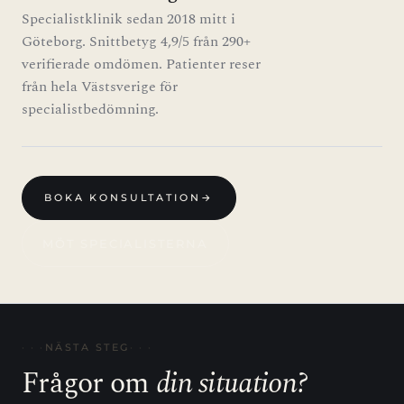
Specialistklinik sedan 2018 mitt i
Göteborg. Snittbetyg 4,9/5 från 290+
verifierade omdömen. Patienter reser
från hela Västsverige för
specialistbedömning.
BOKA KONSULTATION
→
MÖT SPECIALISTERNA
NÄSTA STEG
Frågor om
din situation?