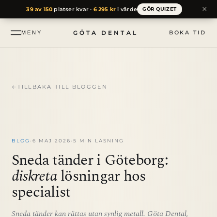
till
×
39 av 150
platser kvar ·
6 295 kr
i värde
GÖR QUIZET
innehåll
GÖTA DENTAL
BOKA TID
MENY
←
TILLBAKA TILL BLOGGEN
BLOG
·
6 MAJ 2026
·
5 MIN LÄSNING
Sneda tänder i Göteborg:
diskreta
lösningar hos
specialist
Sneda tänder kan rättas utan synlig metall. Göta Dental,