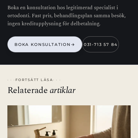
Boka en konsultation hos legitimerad specialist i
ortodonti. Fast pris, behandlingsplan samma besök,
ingen kreditupplysning för delbetalning.
BOKA KONSULTATION
→
031-713 57 84
FORTSÄTT LÄSA
Relaterade
artiklar