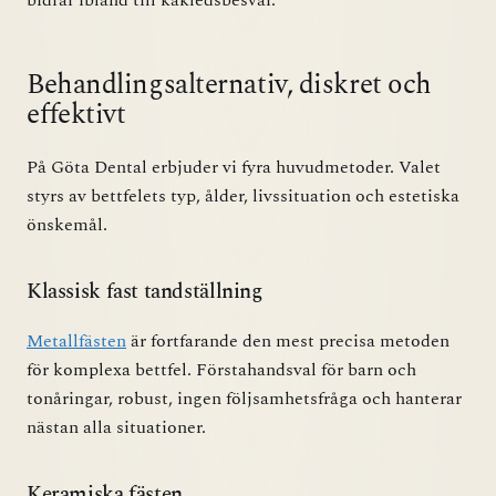
bidrar ibland till käkledsbesvär.
Behandlingsalternativ, diskret och
effektivt
På Göta Dental erbjuder vi fyra huvudmetoder. Valet
styrs av bettfelets typ, ålder, livssituation och estetiska
önskemål.
Klassisk fast tandställning
Metallfästen
är fortfarande den mest precisa metoden
för komplexa bettfel. Förstahandsval för barn och
tonåringar, robust, ingen följsamhetsfråga och hanterar
nästan alla situationer.
Keramiska fästen