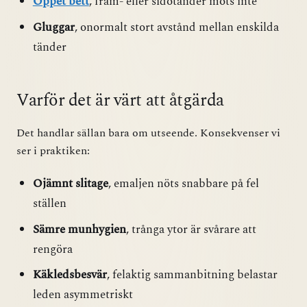
Öppet bett
, fram- eller sidotänder möts inte
Gluggar
, onormalt stort avstånd mellan enskilda
tänder
Varför det är värt att åtgärda
Det handlar sällan bara om utseende. Konsekvenser vi
ser i praktiken:
Ojämnt slitage
, emaljen nöts snabbare på fel
ställen
Sämre munhygien
, trånga ytor är svårare att
rengöra
Käkledsbesvär
, felaktig sammanbitning belastar
leden asymmetriskt