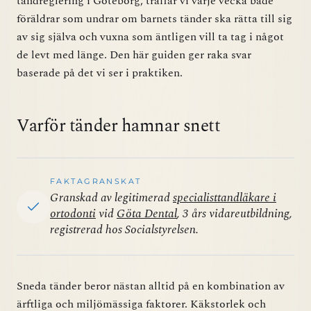
tandreglering i Göteborg, träffar vi varje vecka både
föräldrar som undrar om barnets tänder ska rätta till sig
av sig själva och vuxna som äntligen vill ta tag i något
de levt med länge. Den här guiden ger raka svar
baserade på det vi ser i praktiken.
Varför tänder hamnar snett
FAKTAGRANSKAT
Granskad av legitimerad
specialisttandläkare i
ortodonti
vid
Göta Dental
, 3 års vidareutbildning,
registrerad hos Socialstyrelsen.
Sneda tänder beror nästan alltid på en kombination av
ärftliga och miljömässiga faktorer. Käkstorlek och