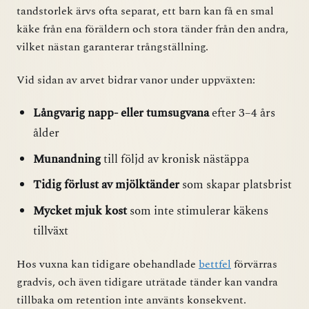
tandstorlek ärvs ofta separat, ett barn kan få en smal
käke från ena föräldern och stora tänder från den andra,
vilket nästan garanterar trångställning.
Vid sidan av arvet bidrar vanor under uppväxten:
Långvarig napp- eller tumsugvana
efter 3–4 års
ålder
Munandning
till följd av kronisk nästäppa
Tidig förlust av mjölktänder
som skapar platsbrist
Mycket mjuk kost
som inte stimulerar käkens
tillväxt
Hos vuxna kan tidigare obehandlade
bettfel
förvärras
gradvis, och även tidigare uträtade tänder kan vandra
tillbaka om retention inte använts konsekvent.