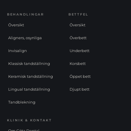
BEHANDLINGAR
BETTFEL
Översikt
Översikt
Aligners, osynliga
Överbett
Invisalign
Underbett
Klassisk tandställning
Korsbett
Keramisk tandställning
Öppet bett
Lingual tandställning
Djupt bett
Tandblekning
KLINIK & KONTAKT
Om Göta Dental