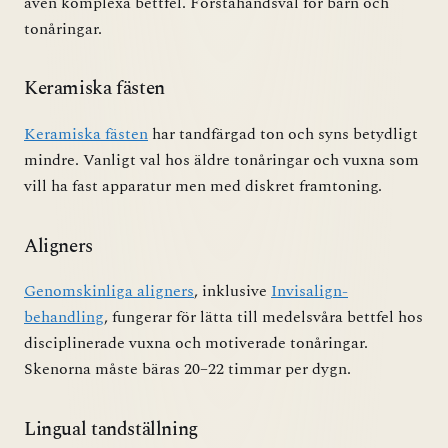
även komplexa bettfel. Förstahandsval för barn och
tonåringar.
Keramiska fästen
Keramiska fästen
har tandfärgad ton och syns betydligt
mindre. Vanligt val hos äldre tonåringar och vuxna som
vill ha fast apparatur men med diskret framtoning.
Aligners
Genomskinliga aligners
, inklusive
Invisalign-
behandling
, fungerar för lätta till medelsvåra bettfel hos
disciplinerade vuxna och motiverade tonåringar.
Skenorna måste bäras 20–22 timmar per dygn.
Lingual tandställning