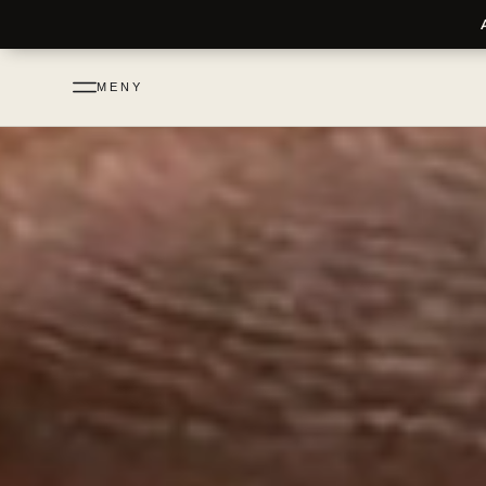
till
innehåll
Hem
›
Tandställning med räls i Göteborg
MENY