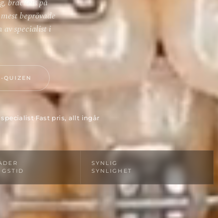
g, brackets på
 mest beprövade
 av specialist i
-QUIZEN
specialist
·
Fast pris, allt ingår
ADER
SYNLIG
NGSTID
SYNLIGHET