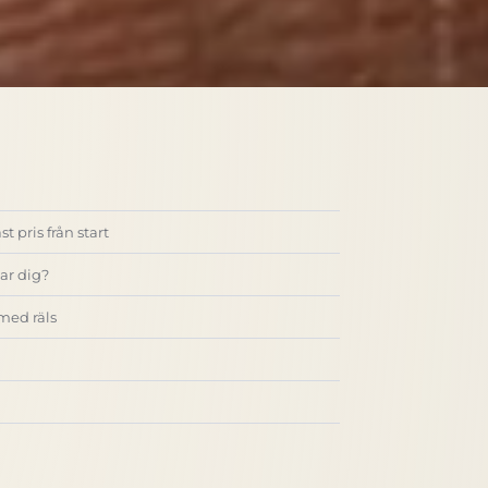
t pris från start
ar dig?
med räls