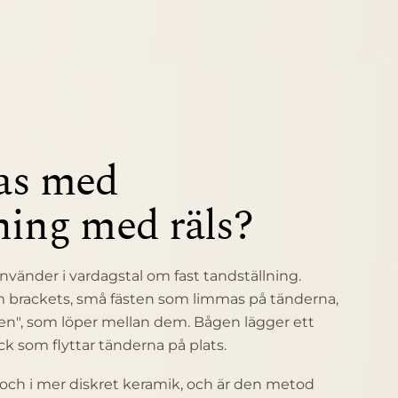
as med
ning med räls?
nvänder i vardagstal om fast tandställning.
m brackets, små fästen som limmas på tänderna,
lsen", som löper mellan dem. Bågen lägger ett
ck som flyttar tänderna på plats.
l och i mer diskret keramik, och är den metod