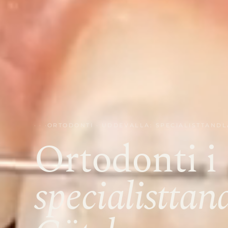
ORTODONTI · UDDEVALLA: SPECIALISTTAND
Ortodonti i
specialisttan