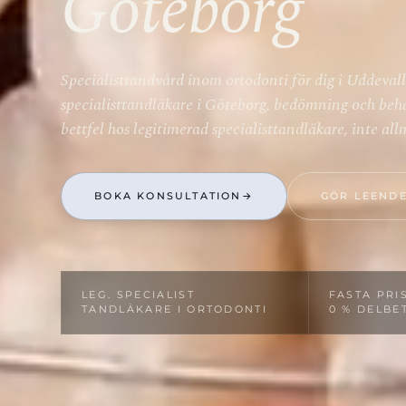
Göteborg
Specialisttandvård inom ortodonti för dig i Uddevall
specialisttandläkare i Göteborg, bedömning och beh
bettfel hos legitimerad specialisttandläkare, inte a
BOKA KONSULTATION
→
GÖR LEENDE
LEG. SPECIALIST­
FASTA PRIS
TANDLÄKARE I ORTODONTI
0 % DELBE