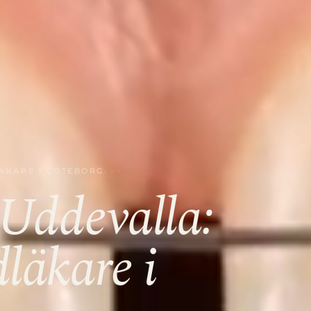
LÄKARE I GÖTEBORG
Uddevalla:
dläkare i