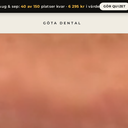
Aug & sep:
40 av 150
platser kvar ·
6 295 kr
i värde
GÖR QUIZET
rg
GÖTA DENTAL