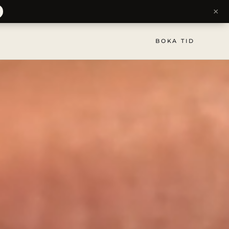
×
BOKA TID