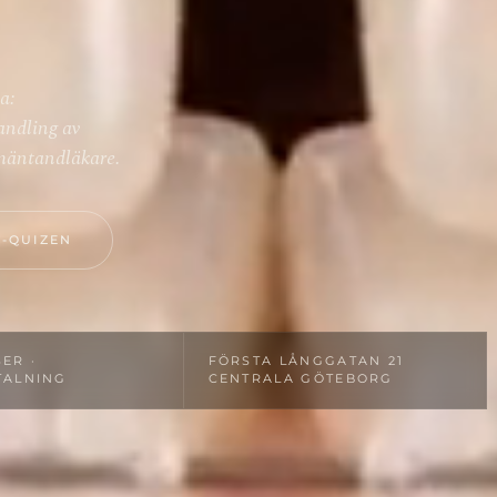
a:
andling av
llmäntandläkare.
-QUIZEN
ER ·
FÖRSTA LÅNGGATAN 21
TALNING
CENTRALA GÖTEBORG