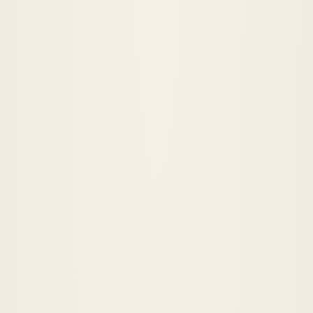
Överbett
Underbett
Korsbett
Trångställning
Glesställning