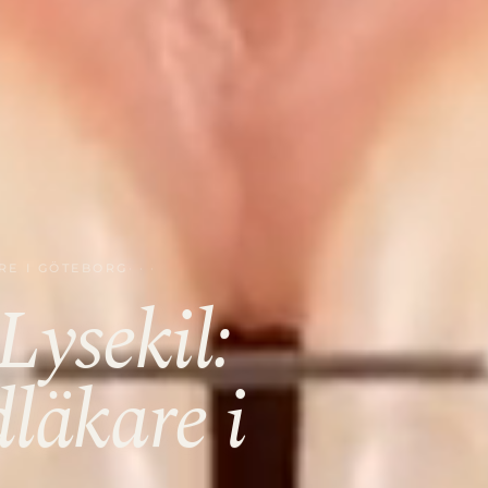
RE I GÖTEBORG
Lysekil:
dläkare i