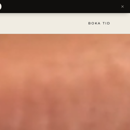
×
BOKA TID