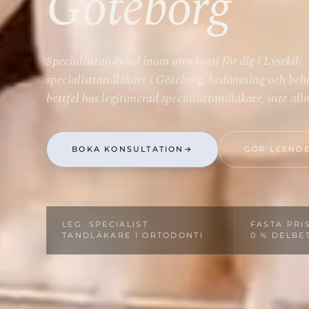
Göteborg
Specialisttandvård inom ortodonti för dig i Lysekil:
specialisttandläkare i Göteborg, bedömning och beh
bettfel hos legitimerad specialisttandläkare, inte a
BOKA KONSULTATION
→
GÖR LEENDE
LEG. SPECIALIST­
FASTA PRIS
TANDLÄKARE I ORTODONTI
0 % DELBE