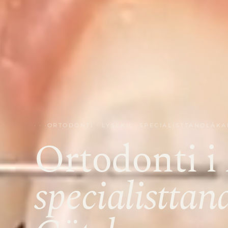
ORTODONTI · LYSEKIL: SPECIALISTTANDLÄKA
Ortodonti i
specialisttan