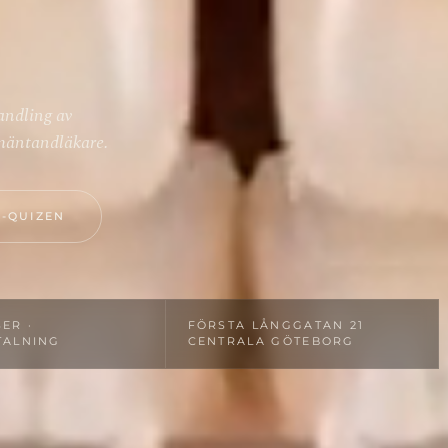
andling av
llmäntandläkare.
-QUIZEN
ER ·
FÖRSTA LÅNGGATAN 21
TALNING
CENTRALA GÖTEBORG