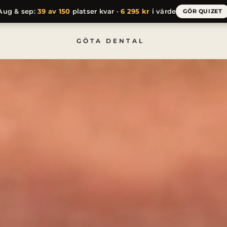
Aug & sep:
39 av 150
platser kvar ·
6 295 kr
i värde
GÖR QUIZET
GÖTA DENTAL