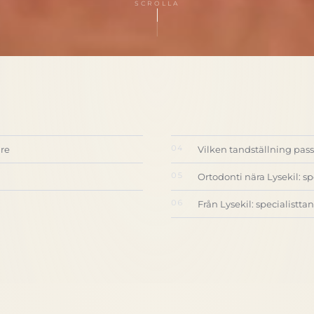
SCROLLA
are
Vilken tandställning pass
Ortodonti nära Lysekil: s
Från Lysekil: specialisttan