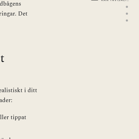
KAN INVISALIGN
andbågens
ringar. Det
t
listiskt i ditt
ader:
ller tippat