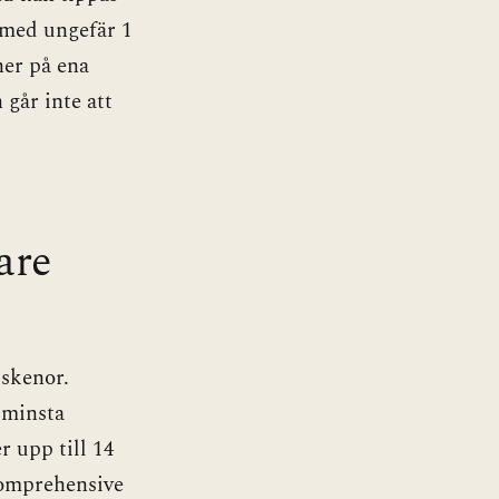
 med ungefär 1
ner på ena
går inte att
are
 skenor.
 minsta
r upp till 14
Comprehensive