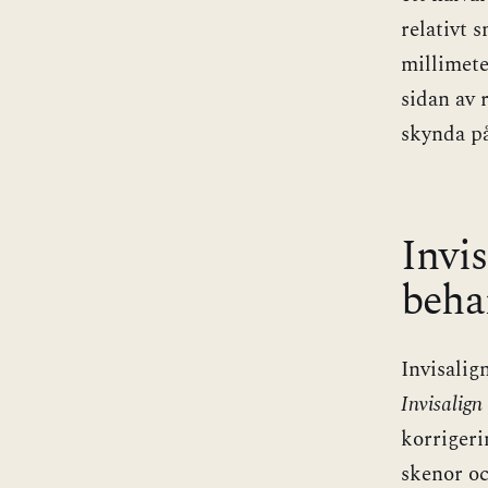
relativt 
millimete
sidan av 
skynda på
Invis
behan
Invisalig
Invisalign
korrigeri
skenor oc