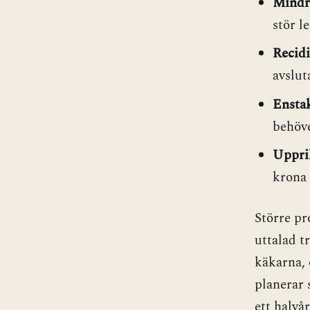
Mindr
stör l
Recidi
avslut
Enstak
behöve
Uppri
krona 
Större pr
uttalad t
käkarna, 
planerar 
ett halvå