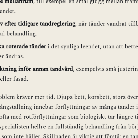
e mellanrum
, till exempel en smal glugg mellan fra
eendet.
v efter tidigare tandreglering
, när tänder vandrat till
ad behandling.
a roterade tänder
i det synliga leendet, utan att bette
r ändras.
ktning inför annan tandvård
, exempelvis små justerin
eller fasad.
oblem kräver mer tid. Djupa bett, korsbett, stora öve
rångställning innebär förflyttningar av många tänder 
ofta med rotförflyttningar som biologiskt tar längre t
specialisten hellre en fullständig behandling från börj
r som inte håller. Skillnaden är viktig att förstå: en t