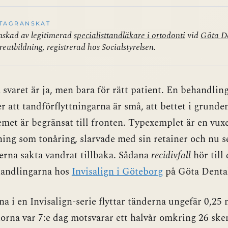
TAGRANSKAT
skad av legitimerad
specialisttandläkare i ortodonti
vid
Göta D
reutbildning, registrerad hos Socialstyrelsen.
 svaret är ja, men bara för rätt patient. En behandli
er att tandförflyttningarna är små, att bettet i grund
emet är begränsat till fronten. Typexemplet är en vu
ning som tonåring, slarvade med sin retainer och nu se
rna sakta vandrat tillbaka. Sådana
recidivfall
hör till 
handlingarna hos
Invisalign i Göteborg
på Göta Denta
na i en Invisalign-serie flyttar tänderna ungefär 0,25 
orna var 7:e dag motsvarar ett halvår omkring 26 skeno