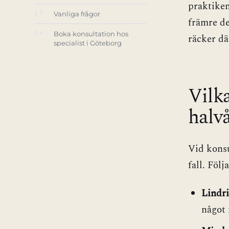
praktiken
13
Vanliga frågor
främre de
14
Boka konsultation hos
räcker dä
specialist i Göteborg
Vilka
halv
Vid konsu
fall. Föl
Lindri
något 