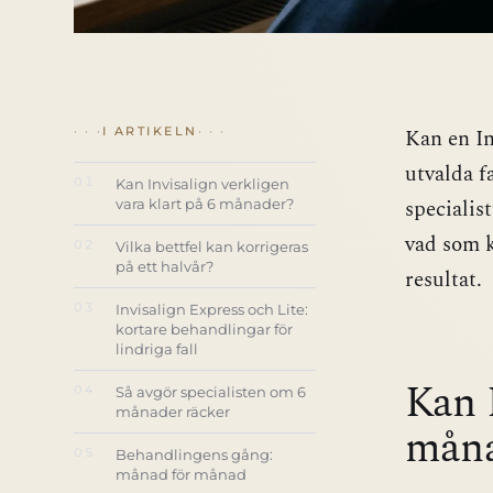
Kan en In
I ARTIKELN
utvalda f
01
Kan Invisalign verkligen
specialis
vara klart på 6 månader?
vad som k
02
Vilka bettfel kan korrigeras
på ett halvår?
resultat.
03
Invisalign Express och Lite:
kortare behandlingar för
lindriga fall
Kan I
04
Så avgör specialisten om 6
månader räcker
måna
05
Behandlingens gång:
månad för månad