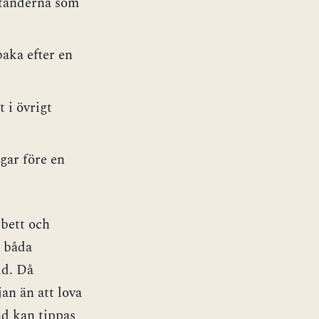
mtänderna som
baka efter en
t i övrigt
gar före en
rbett och
i båda
id. Då
an än att lova
and kan tippas