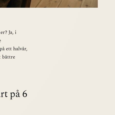
r? Ja, i
e
på ett halvår,
t bättre
rt på 6