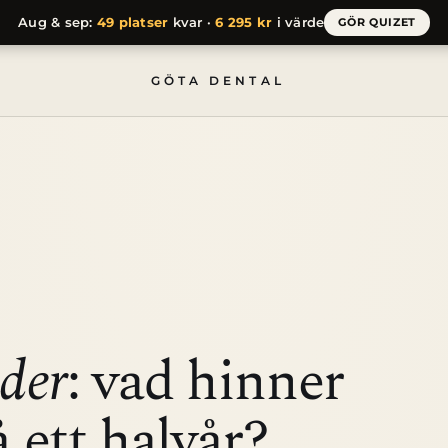
Aug & sep:
49 platser
kvar ·
6 295 kr
i värde
GÖR QUIZET
t halvår?
GÖTA DENTAL
der
: vad hinner
 ett halvår?