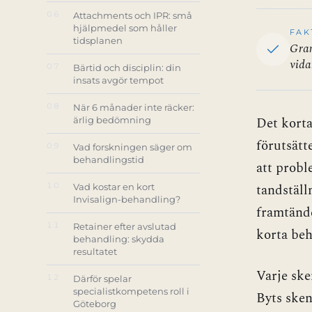
06
Attachments och IPR: små
hjälpmedel som håller
FAK
tidsplanen
Gran
vida
07
Bärtid och disciplin: din
insats avgör tempot
08
När 6 månader inte räcker:
Det korta
ärlig bedömning
förutsätt
09
Vad forskningen säger om
behandlingstid
att probl
10
tandställ
Vad kostar en kort
Invisalign-behandling?
framtände
11
Retainer efter avslutad
korta be
behandling: skydda
resultatet
Varje ske
12
Därför spelar
specialistkompetens roll i
Byts sken
Göteborg