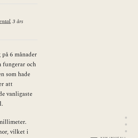
ental
, 3 års
ng på 6 månader
en fungerar och
xen som hade
r att
de vanligaste
l.
millimeter.
r, vilket i