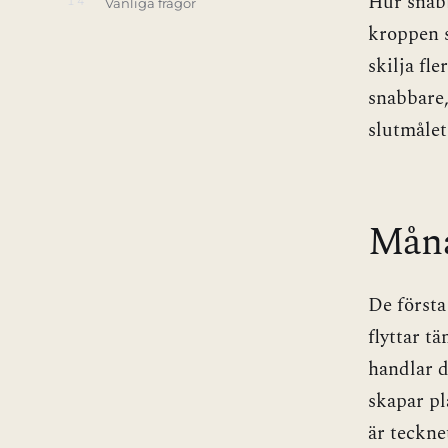
Hur snabb
14
Vanliga frågor
kroppen s
skilja fl
snabbare,
slutmålet
Månad
De första
flyttar t
handlar d
skapar pl
är teckne