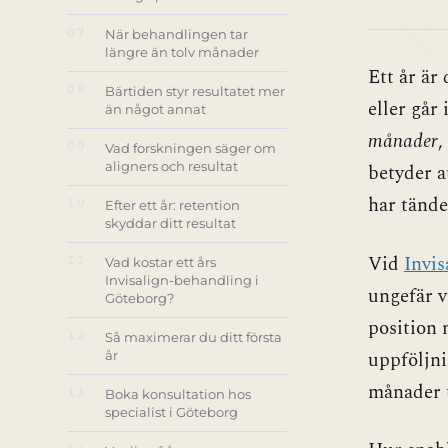
07
När behandlingen tar
längre än tolv månader
Ett år är
08
Bärtiden styr resultatet mer
eller går
än något annat
månader
,
09
Vad forskningen säger om
aligners och resultat
betyder a
har tände
10
Efter ett år: retention
skyddar ditt resultat
Vid
Invis
11
Vad kostar ett års
Invisalign-behandling i
ungefär v
Göteborg?
position 
12
Så maximerar du ditt första
uppföljni
år
månader t
13
Boka konsultation hos
specialist i Göteborg