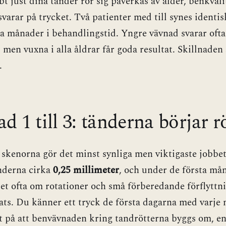
t just dina tänder rör sig påverkas av ålder, benkvali
varar på trycket. Två patienter med till synes identis
era månader i behandlingstid. Yngre vävnad svarar oft
 men vuxna i alla åldrar får goda resultat. Skillnaden 
.
 1 till 3: tänderna börjar r
 skenorna gör det minst synliga men viktigaste jobbet
änderna cirka
0,25 millimeter
, och under de första må
et ofta om rotationer och små förberedande förflyttn
ats. Du känner ett tryck de första dagarna med varje 
t på att benvävnaden kring tandrötterna byggs om, en