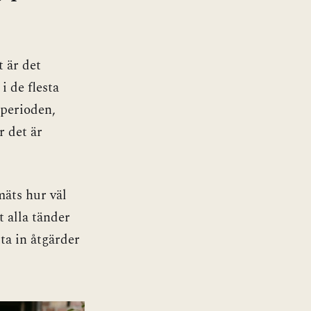
 är det
i de flesta
 perioden,
r det är
mäts hur väl
t alla tänder
ta in åtgärder