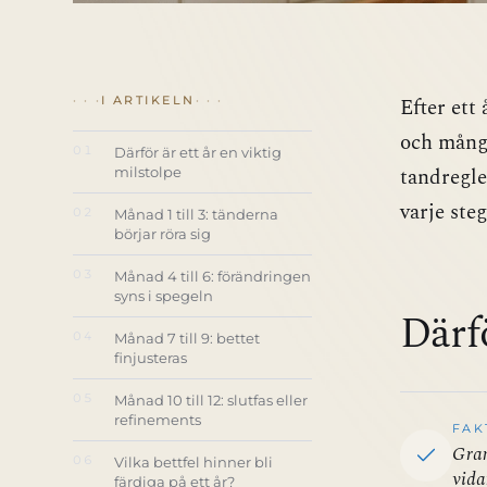
Efter ett
I ARTIKELN
och många
01
Därför är ett år en viktig
tandregle
milstolpe
varje steg
02
Månad 1 till 3: tänderna
börjar röra sig
03
Månad 4 till 6: förändringen
syns i spegeln
Därfö
04
Månad 7 till 9: bettet
finjusteras
05
Månad 10 till 12: slutfas eller
refinements
FAK
Gran
06
Vilka bettfel hinner bli
vida
färdiga på ett år?