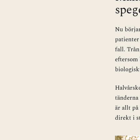
speg
Nu börja
patienter 
fall. Trå
eftersom 
biologisk
Halvårsko
tänderna 
är allt p
direkt i s