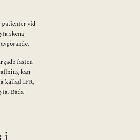
 patienter vid
byta skena
n avgörande.
ärgade fästen
tällning kan
så kallad IPR,
tyta. Båda
 i