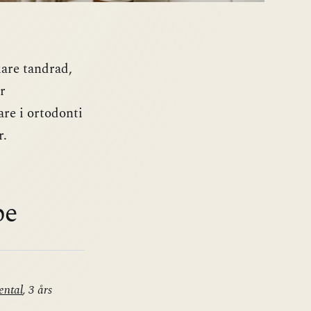
kare tandrad,
r
are i ortodonti
r.
pe
ental
, 3 års