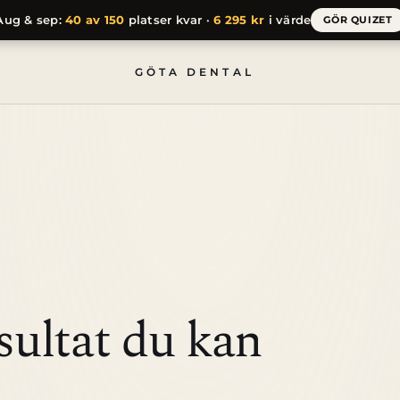
Aug & sep:
40 av 150
platser kvar ·
6 295 kr
i värde
GÖR QUIZET
GÖTA DENTAL
esultat du kan