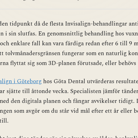
 den tidpunkt då de flesta Invisalign-behandlingar ant
 in i sin slutfas. En genomsnittlig behandling hos vux
 och enklare fall kan vara färdiga redan efter 6 till 9
tt tolvmånadersgränsen fungerar som en naturlig kont
rna flyttat sig som 3D-planen förutsade, eller behövs 
align i Göteborg
hos Göta Dental utvärderas resultate
ar sjätte till åttonde vecka. Specialisten jämför tände
med den digitala planen och fångar avvikelser tidigt. 
ngen som avgör om du står vid mål efter ett år eller 
ill.