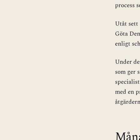
process s
Utåt sett
Göta Dent
enligt sc
Under den
som ger s
specialis
med en pr
åtgärdern
Månad