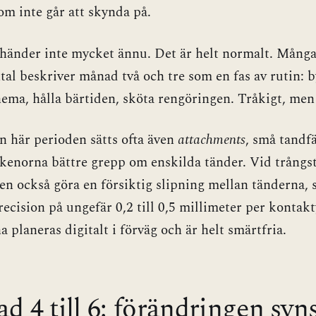
om inte går att skynda på.
 händer inte mycket ännu. Det är helt normalt. Många
al beskriver månad två och tre som en fas av rutin: 
hema, hålla bärtiden, sköta rengöringen. Tråkigt, me
 här perioden sätts ofta även
attachments
, små tandf
kenorna bättre grepp om enskilda tänder. Vid trångs
ten också göra en försiktig slipning mellan tänderna, 
ecision på ungefär 0,2 till 0,5 millimeter per kontak
a planeras digitalt i förväg och är helt smärtfria.
 4 till 6: förändringen syns