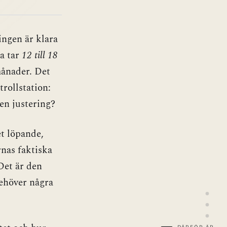
ingen är klara
na tar
12 till 18
 månader. Det
rollstation:
en justering?
t löpande,
rnas faktiska
Det är den
behöver några