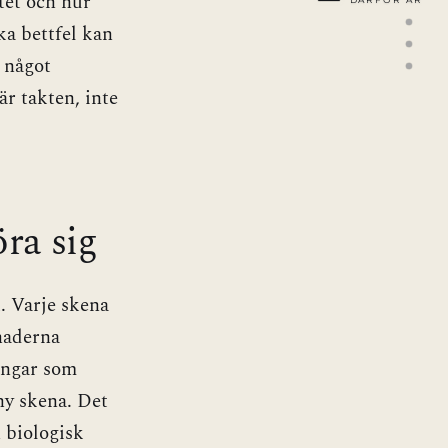
tet och hur
DÄRFÖR ÄR
ka bettfel kan
a något
är takten, inte
öra sig
. Varje skena
naderna
ingar som
ny skena. Det
 biologisk