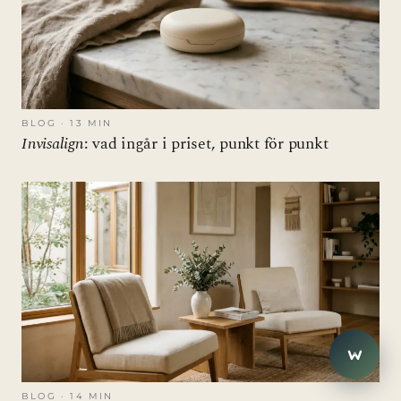
BLOG · 13 MIN
Invisalign
: vad ingår i priset, punkt för punkt
close
Eira
E
Hej! Har du frågor? Jag hjälper
gärna.
1
BLOG · 14 MIN