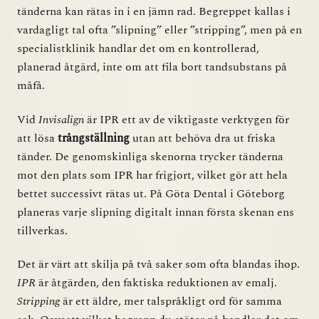
tänderna kan rätas in i en jämn rad. Begreppet kallas i
vardagligt tal ofta ”slipning” eller ”stripping”, men på en
specialistklinik handlar det om en kontrollerad,
planerad åtgärd, inte om att fila bort tandsubstans på
måfå.
Vid
Invisalign
är IPR ett av de viktigaste verktygen för
att lösa
trångställning
utan att behöva dra ut friska
tänder. De genomskinliga skenorna trycker tänderna
mot den plats som IPR har frigjort, vilket gör att hela
bettet successivt rätas ut. På Göta Dental i Göteborg
planeras varje slipning digitalt innan första skenan ens
tillverkas.
Det är värt att skilja på två saker som ofta blandas ihop.
IPR
är åtgärden, den faktiska reduktionen av emalj.
Stripping
är ett äldre, mer talspråkligt ord för samma