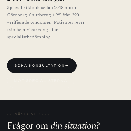
Specialistklinik sedan 2018 mitt i
Göteborg. Snittbetyg 4,9/5 från 290+
verifierade omdömen. Patienter reser
från hela Västsverige för
specialistbedömning.
BOKA KONSULTATION
→
MÖT SPECIALISTERNA
NÄSTA STEG
Frågor om
din situation?