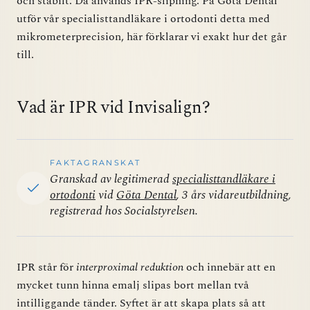
och stabilt. Då används IPR-slipning. På Göta Dental
utför vår specialisttandläkare i ortodonti detta med
mikrometerprecision, här förklarar vi exakt hur det går
till.
Vad är IPR vid Invisalign?
FAKTAGRANSKAT
Granskad av legitimerad
specialisttandläkare i
ortodonti
vid
Göta Dental
, 3 års vidareutbildning,
registrerad hos Socialstyrelsen.
IPR står för
interproximal reduktion
och innebär att en
mycket tunn hinna emalj slipas bort mellan två
intilliggande tänder. Syftet är att skapa plats så att