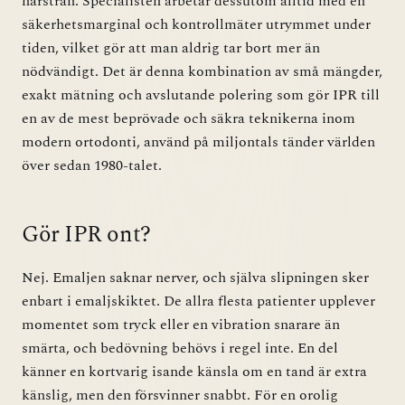
hårstrån. Specialisten arbetar dessutom alltid med en
säkerhetsmarginal och kontrollmäter utrymmet under
tiden, vilket gör att man aldrig tar bort mer än
nödvändigt. Det är denna kombination av små mängder,
exakt mätning och avslutande polering som gör IPR till
en av de mest beprövade och säkra teknikerna inom
modern ortodonti, använd på miljontals tänder världen
över sedan 1980-talet.
Gör IPR ont?
Nej. Emaljen saknar nerver, och själva slipningen sker
enbart i emaljskiktet. De allra flesta patienter upplever
momentet som tryck eller en vibration snarare än
smärta, och bedövning behövs i regel inte. En del
känner en kortvarig isande känsla om en tand är extra
känslig, men den försvinner snabbt. För en orolig