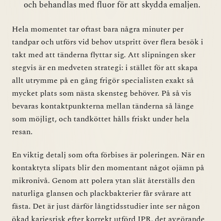
och behandlas med fluor för att skydda emaljen.
Hela momentet tar oftast bara några minuter per
tandpar och utförs vid behov utspritt över flera besök i
takt med att tänderna flyttar sig. Att slipningen sker
stegvis är en medveten strategi: i stället för att skapa
allt utrymme på en gång frigör specialisten exakt så
mycket plats som nästa skensteg behöver. På så vis
bevaras kontaktpunkterna mellan tänderna så länge
som möjligt, och tandköttet hålls friskt under hela
resan.
En viktig detalj som ofta förbises är poleringen. När en
kontaktyta slipats blir den momentant något ojämn på
mikronivå. Genom att polera ytan slät återställs den
naturliga glansen och plackbakterier får svårare att
fästa. Det är just därför långtidsstudier inte ser någon
ökad kariesrisk efter korrekt utförd IPR, det avgörande