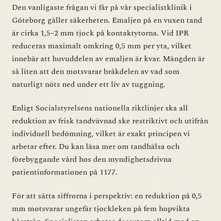
Den vanligaste frågan vi får på vår specialistklinik i
Göteborg gäller säkerheten. Emaljen på en vuxen tand
är cirka 1,5–2 mm tjock på kontaktytorna. Vid IPR
reduceras maximalt omkring 0,5 mm per yta, vilket
innebär att huvuddelen av emaljen är kvar. Mängden är
så liten att den motsvarar bråkdelen av vad som
naturligt nöts ned under ett liv av tuggning.
Enligt Socialstyrelsens nationella riktlinjer ska all
reduktion av frisk tandvävnad ske restriktivt och utifrån
individuell bedömning, vilket är exakt principen vi
arbetar efter. Du kan läsa mer om tandhälsa och
förebyggande vård hos den myndighetsdrivna
patientinformationen på
1177
.
För att sätta siffrorna i perspektiv: en reduktion på 0,5
mm motsvarar ungefär tjockleken på fem hopvikta