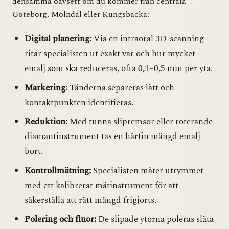
densamma oavsett om du kommer från centrala
Göteborg, Mölndal eller Kungsbacka:
Digital planering:
Via en intraoral 3D-scanning
ritar specialisten ut exakt var och hur mycket
emalj som ska reduceras, ofta 0,1–0,5 mm per yta.
Markering:
Tänderna separeras lätt och
kontaktpunkten identifieras.
Reduktion:
Med tunna slipremsor eller roterande
diamantinstrument tas en hårfin mängd emalj
bort.
Kontrollmätning:
Specialisten mäter utrymmet
med ett kalibrerat mätinstrument för att
säkerställa att rätt mängd frigjorts.
Polering och fluor:
De slipade ytorna poleras släta