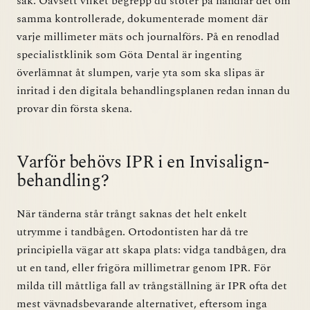
sak. Oavsett vilket begrepp du stöter på handlar det om
samma kontrollerade, dokumenterade moment där
varje millimeter mäts och journalförs. På en renodlad
specialistklinik som Göta Dental är ingenting
överlämnat åt slumpen, varje yta som ska slipas är
inritad i den digitala behandlingsplanen redan innan du
provar din första skena.
Varför behövs IPR i en Invisalign-
behandling?
När tänderna står trångt saknas det helt enkelt
utrymme i tandbågen. Ortodontisten har då tre
principiella vägar att skapa plats: vidga tandbågen, dra
ut en tand, eller frigöra millimetrar genom IPR. För
milda till måttliga fall av trångställning är IPR ofta det
mest vävnadsbevarande alternativet, eftersom inga