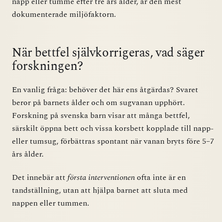
napp eller tumme efter tre års ålder, är den mest
dokumenterade miljöfaktorn.
När bettfel självkorrigeras, vad säger
forskningen?
En vanlig fråga: behöver det här ens åtgärdas? Svaret
beror på barnets ålder och om sugvanan upphört.
Forskning på svenska barn visar att många bettfel,
särskilt öppna bett och vissa korsbett kopplade till napp-
eller tumsug, förbättras spontant när vanan bryts före 5–7
års ålder.
Det innebär att
första interventionen
ofta inte är en
tandställning, utan att hjälpa barnet att sluta med
nappen eller tummen.