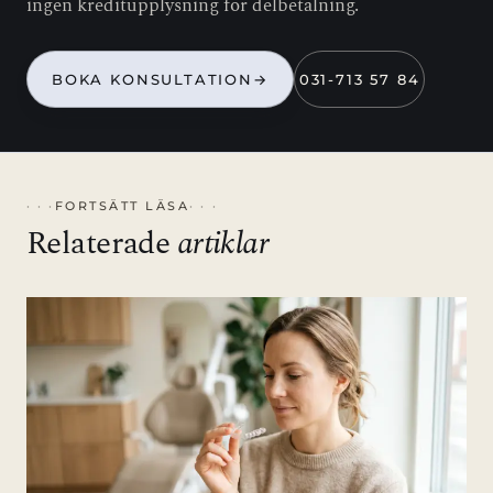
ingen kreditupplysning för delbetalning.
BOKA KONSULTATION
→
031-713 57 84
FORTSÄTT LÄSA
Relaterade
artiklar