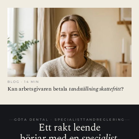
BLOG · 14 MIN
Kan arbetsgivaren betala
tandställning skattefritt
?
GÖTA DENTAL · SPECIALISTTANDREGLERING
Ett rakt leende
börjar med en
specialist
.