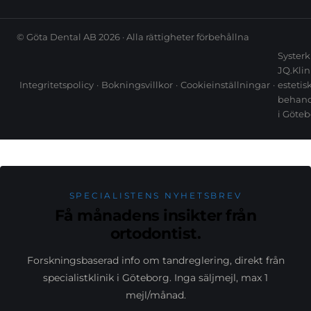
© Göta Dental AB 2026 · Alla rättigheter förbehållna
Systerk
JQ.Klin
Integritetspolicy
·
Bokningsvillkor
·
Cookieinställningar
·
estetis
behand
i Göte
SPECIALISTENS NYHETSBREV
Få månadens insikter från
ortodontist.
Forskningsbaserad info om tandreglering, direkt från
specialistklinik i Göteborg. Inga säljmejl, max 1
mejl/månad.
close
Eira
E