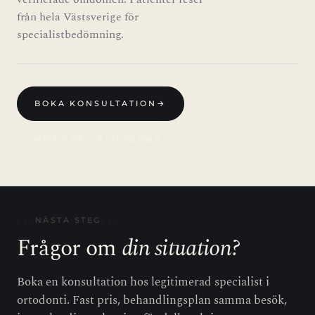
från hela Västsverige för
specialistbedömning.
BOKA KONSULTATION
→
MÖT SPECIALISTERNA
NÄSTA STEG
Frågor om
din situation?
Boka en konsultation hos legitimerad specialist i
ortodonti. Fast pris, behandlingsplan samma besök,