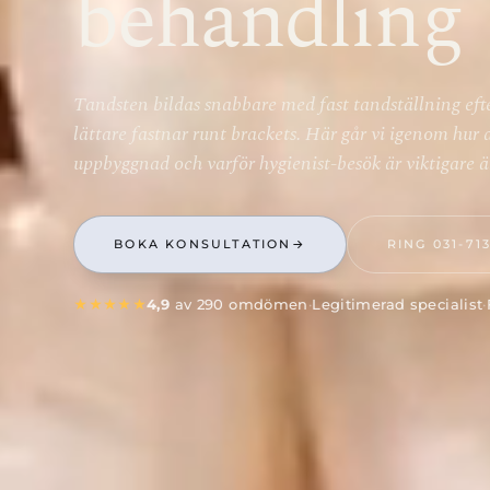
behandling
Tandsten bildas snabbare med fast tandställning ef
lättare fastnar runt brackets. Här går vi igenom hur
uppbyggnad och varför hygienist-besök är viktigare 
BOKA KONSULTATION
→
RING 031-71
★★★★★
4,9
av 290 omdömen
·
Legitimerad specialist
·