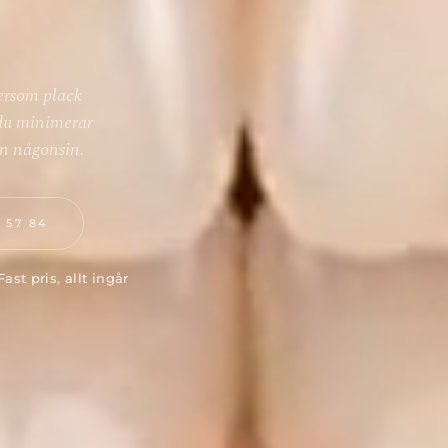
tersom plack
 du minimerar
än någonsin.
3 57 84
Fast pris, allt ingår