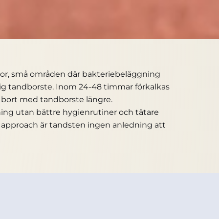
llor, små områden där bakteriebeläggning
lig tandborste. Inom 24-48 timmar förkalkas
as bort med tandborste längre.
ing utan bättre hygienrutiner och tätare
t approach är tandsten ingen anledning att