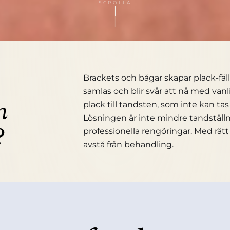
SCROLLA
Brackets och bågar skapar plack-fä
samlas och blir svår att nå med van
n
plack till tandsten, som inte kan t
Lösningen är inte mindre tandställn
?
professionella rengöringar. Med rät
avstå från behandling.