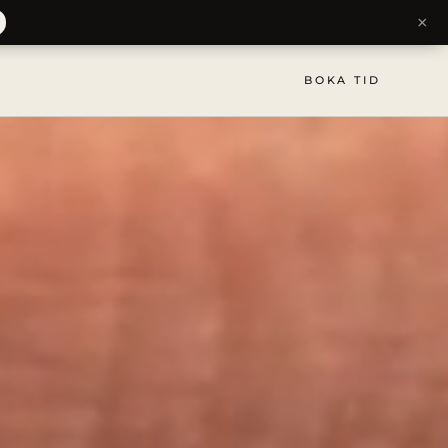
×
BOKA TID