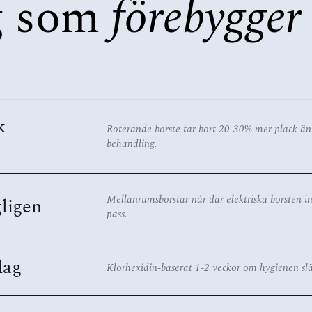
g som
förebygger
k
Roterande borste tar bort 20-30% mer plack än
behandling.
Mellanrumsborstar når där elektriska borsten 
gligen
pass.
dag
Klorhexidin-baserat 1-2 veckor om hygienen slä