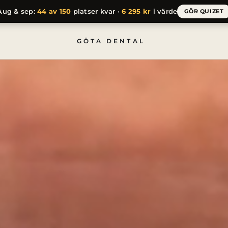
Aug & sep:
44 av 150
platser kvar ·
6 295 kr
i värde
GÖR QUIZET
GÖTA DENTAL