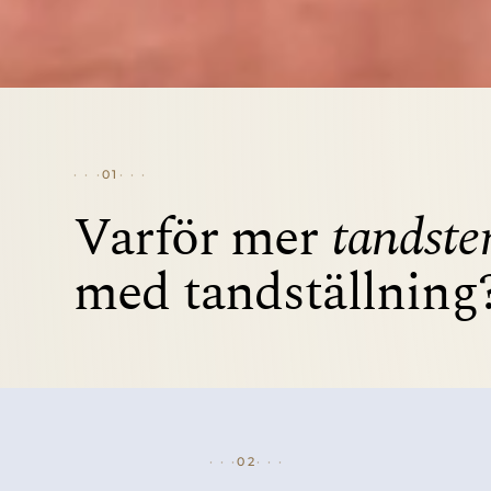
01
Varför mer
tandste
med tandställning
02