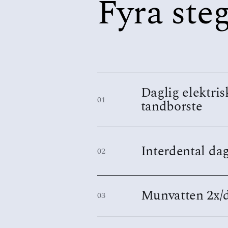
Fyra ste
Daglig elektris
01
tandborste
Interdental da
02
Munvatten 2x/
03