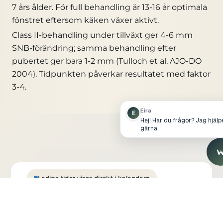
7 års ålder. För full behandling är 13-16 år optimala
fönstret eftersom käken växer aktivt.
Class II-behandling under tillväxt ger 4-6 mm
SNB-förändring; samma behandling efter
pubertet ger bara 1-2 mm (Tulloch et al, AJO-DO
2004). Tidpunkten påverkar resultatet med faktor
3-4.
Eira
E
Hej! Har du frågor? Jag hjälp
gärna.
Lediga tider visas direkt i kalendern
BOKA