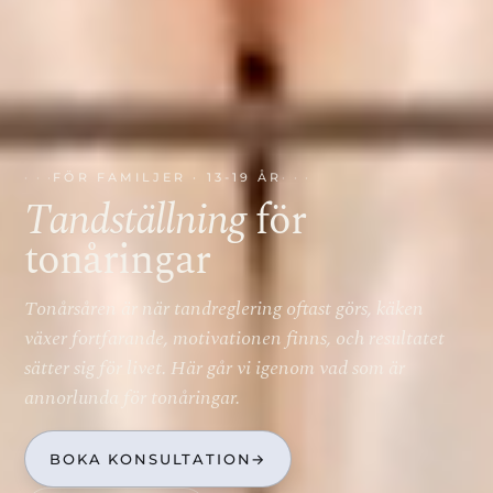
FÖR FAMILJER · 13-19 ÅR
Tandställning
för
tonåringar
Tonårsåren är när tandreglering oftast görs, käken
växer fortfarande, motivationen finns, och resultatet
sätter sig för livet. Här går vi igenom vad som är
annorlunda för tonåringar.
BOKA KONSULTATION
→