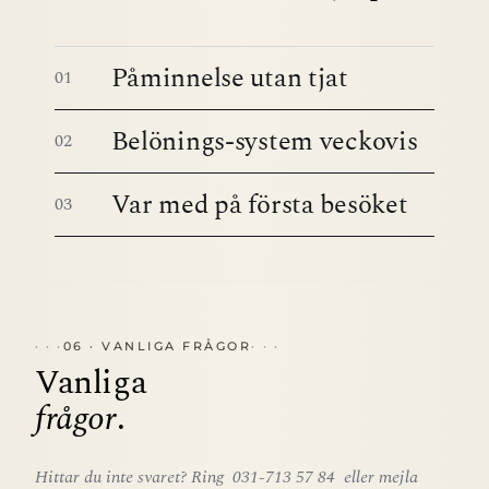
Påminnelse utan tjat
01
Belönings-system veckovis
02
Var med på första besöket
03
06 · VANLIGA FRÅGOR
Vanliga
frågor
.
Hittar du inte svaret? Ring
031-713 57 84
eller mejla