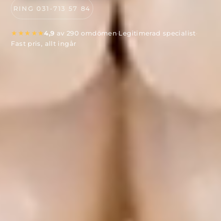
RING 031-713 57 84
★★★★★
4,9
av 290 omdömen
·
Legitimerad specialist
·
Fast pris, allt ingår