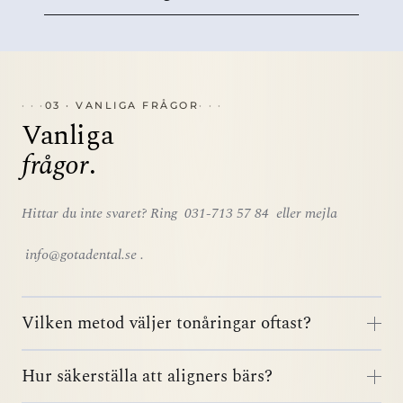
03 · VANLIGA FRÅGOR
Vanliga
frågor
.
Hittar du inte svaret? Ring
031-713 57 84
eller mejla
info@gotadental.se
.
Vilken metod väljer tonåringar oftast?
Hur säkerställa att aligners bärs?