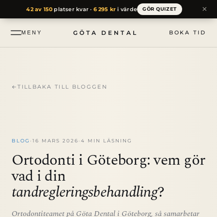
till
×
42 av 150
platser kvar ·
6 295 kr
i värde
GÖR QUIZET
innehåll
GÖTA DENTAL
BOKA TID
MENY
←
TILLBAKA TILL BLOGGEN
BLOG
·
16 MARS 2026
·
4 MIN LÄSNING
Ortodonti i Göteborg: vem gör
vad i din
tandregleringsbehandling
?
Ortodontiteamet på Göta Dental i Göteborg, så samarbetar