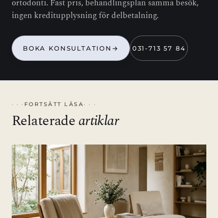
ortodonti. Fast pris, behandlingsplan samma besök,
ingen kreditupplysning för delbetalning.
BOKA KONSULTATION
→
031-713 57 84
FORTSÄTT LÄSA
Relaterade
artiklar