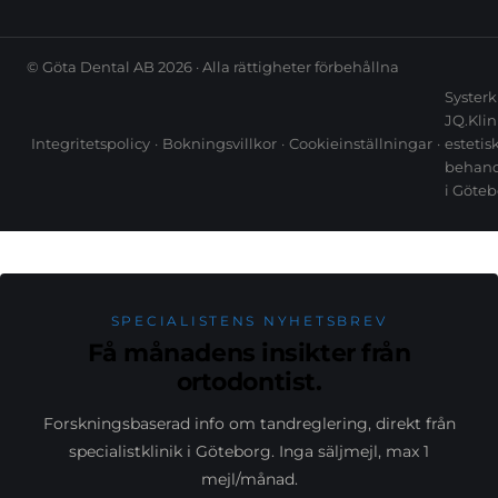
© Göta Dental AB 2026 · Alla rättigheter förbehållna
Systerk
JQ.Klin
Integritetspolicy
·
Bokningsvillkor
·
Cookieinställningar
·
estetis
behand
i Göte
SPECIALISTENS NYHETSBREV
Få månadens insikter från
ortodontist.
Forskningsbaserad info om tandreglering, direkt från
specialistklinik i Göteborg. Inga säljmejl, max 1
mejl/månad.