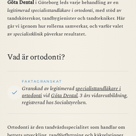
Göta Dental
i Göteborg leds varje behandling av en
legitimerad specialisttandläkare i ortodonti
, med stöd av
tandsköterskor, tandhygienister och tandtekniker. Här
går vi igenom hur rollerna samverkar, och varför valet
av
specialistklinik
påverkar resultatet.
Vad är ortodonti?
FAKTAGRANSKAT
Granskad av legitimerad
specialisttandläkare i
ortodonti
vid
Göta Dental
, 3 års vidareutbildning,
registrerad hos Socialstyrelsen.
Ortodonti är den tandvårdsspecialitet som handlar om
bettets utveckling, tandförflyttning och käkrelationer.