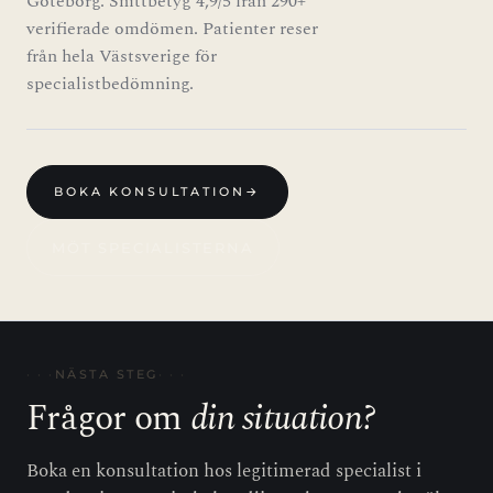
Göteborg. Snittbetyg 4,9/5 från 290+
verifierade omdömen. Patienter reser
från hela Västsverige för
specialistbedömning.
BOKA KONSULTATION
→
MÖT SPECIALISTERNA
NÄSTA STEG
Frågor om
din situation?
Boka en konsultation hos legitimerad specialist i