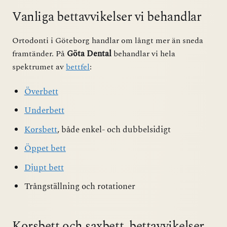
Vanliga bettavvikelser vi behandlar
Ortodonti i Göteborg handlar om långt mer än sneda
framtänder. På
Göta Dental
behandlar vi hela
spektrumet av
bettfel
:
Överbett
Underbett
Korsbett
, både enkel- och dubbelsidigt
Öppet bett
Djupt bett
Trångställning och rotationer
Korsbett och saxbett, bettavvikelser