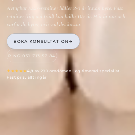
Avtagbar Essix-retainer håller 2-3 år innan byte. Fast
retainer (lingual tråd) kan hålla 10+ år. Här är när och
varför du byter, och vad det kostar.
BOKA KONSULTATION
→
RING 031-713 57 84
★★★★★
4,9
av 290 omdömen
·
Legitimerad specialist
·
Fast pris, allt ingår