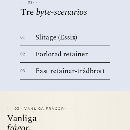
02
Tre
byte-scenarios
Slitage (Essix)
01
Förlorad retainer
02
Fast retainer-trådbrott
03
03 · VANLIGA FRÅGOR
Vanliga
frågor
.