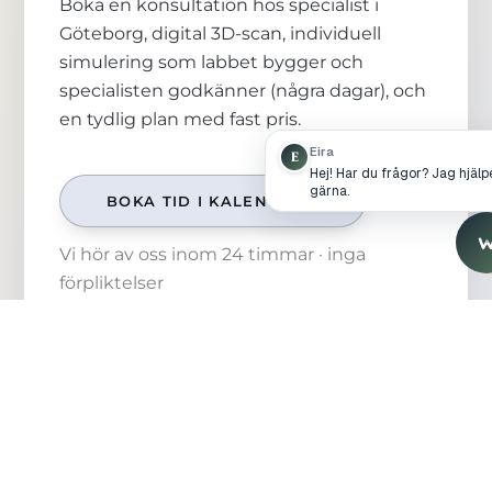
Boka en konsultation hos specialist i
Göteborg, digital 3D-scan, individuell
simulering som labbet bygger och
specialisten godkänner (några dagar), och
en tydlig plan med fast pris.
Eira
E
Hej! Har du frågor? Jag hjälp
gärna.
BOKA TID I KALENDERN
Vi hör av oss inom 24 timmar · inga
förpliktelser
Boka konsultation
1
Välj en tid som passar dig direkt i
kalendern, det tar en minut.