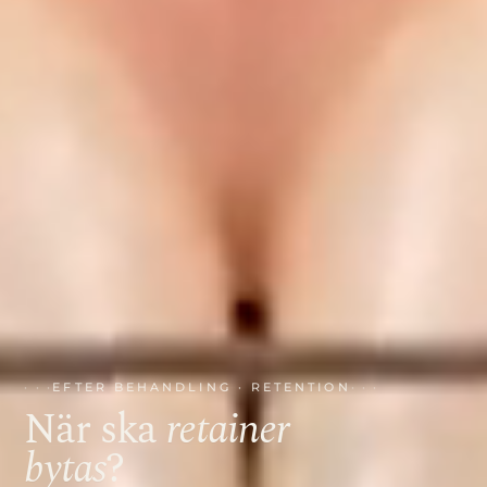
EFTER BEHANDLING · RETENTION
När ska
retainer
bytas
?