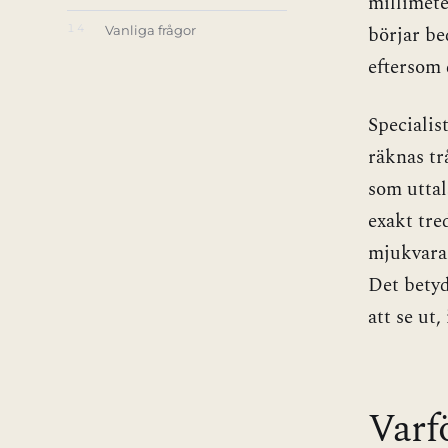
millimete
börjar be
14
Vanliga frågor
eftersom 
Specialis
räknas tr
som uttal
exakt tre
mjukvaran
Det betyd
att se ut
Varf