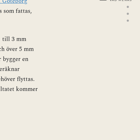
i Göteborg
VAD MENAS
 som fattas,
1 till 3 mm
och över 5 mm
r bygger en
beräknar
höver flyttas.
sultatet kommer