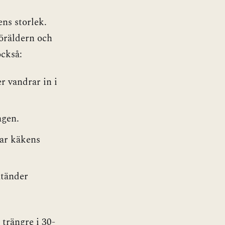
ns storlek.
föräldern och
också:
r vandrar in i
ågen.
ar käkens
mtänder
 trängre i 30-