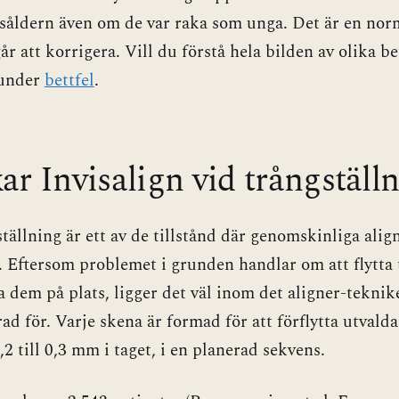
såldern även om de var raka som unga. Det är en nor
år att korrigera. Vill du förstå hela bilden av olika b
 under
bettfel
.
ar Invisalign vid trångställ
ställning är ett av de tillstånd där genomskinliga alig
t. Eftersom problemet i grunden handlar om att flytta 
a dem på plats, ligger det väl inom det aligner-teknik
ad för. Varje skena är formad för att förflytta utvald
,2 till 0,3 mm i taget, i en planerad sekvens.