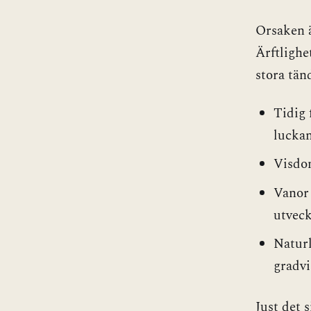
Orsaken ä
Ärftlighe
stora tän
Tidig 
luckan
Visdom
Vanor
utveck
Naturl
gradvi
Just det s