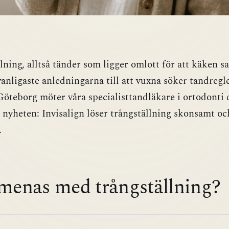
lning, alltså tänder som ligger omlott för att käken sa
vanligaste anledningarna till att vuxna söker tandregl
Göteborg möter våra specialisttandläkare i ortodonti 
nyheten: Invisalign löser trångställning skonsamt och
.
menas med trångställning?