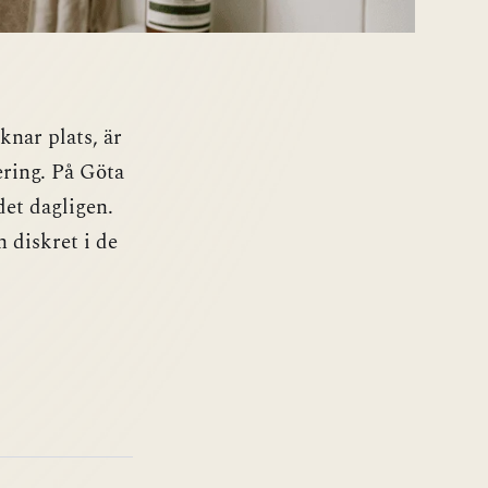
knar plats, är
ering. På Göta
det dagligen.
 diskret i de