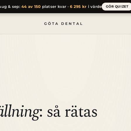
Aug & sep:
44 av 150
platser kvar ·
6 295 kr
i värde
GÖR QUIZET
GÖTA DENTAL
ällning
: så rätas