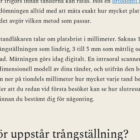
r frigörs innan tänderna kan rätas. Hos en
ortodonti 
dömningen alltid med att mäta exakt hur mycket plats
det avgör vilken metod som passar.
ttandläkaren talar om platsbrist i millimeter. Saknas 
ångställningen som lindrig, 3 till 5 mm som måttlig 
ad. Mätningen görs idag digitalt. En intraoral scanne
dimensionell modell av dina tänder, och utifrån den 
 ner på tiondels millimeter hur mycket varje tand be
er att du redan vid första besöket kan se hur slutre
, innan du bestämt dig för någonting.
ör uppstår trångställning?