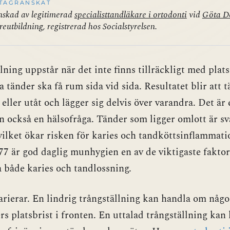
TAGRANSKAT
skad av legitimerad
specialisttandläkare i ortodonti
vid
Göta D
reutbildning, registrerad hos Socialstyrelsen.
lning uppstår när det inte finns tillräckligt med plat
la tänder ska få rum sida vid sida. Resultatet blir att 
 eller utåt och lägger sig delvis över varandra. Det är 
n också en hälsofråga. Tänder som ligger omlott är sv
vilket ökar risken för karies och tandköttsinflammatio
77
är god daglig munhygien en av de viktigaste faktor
 både karies och tandlossning.
rierar. En lindrig trångställning kan handla om någ
rs platsbrist i fronten. En uttalad trångställning kan 