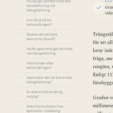
06
Invisalign jämfört med fast
FAK
tandställning vid
Gran
trångställning
vida
07
Hur lång tid tar
behandlingen?
Trångstäl
08
Räcker det att bära
skenorna ibland?
för att al
09
Varför specialist gör skillnad
lutar inåt
vid trångställning
fråga, me
10
Vad händer efter
rengöra, 
behandlingen?
Enligt
11
11
Vad kostar det att behandla
förebygga
trångställning?
12
Är diskret behandling
Graden va
möjlig?
millimete
13
Boka konsultation hos
specialist i Göteborg