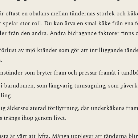
r oftast en obalans mellan tändernas storlek och käke
t spelar stor roll. Du kan ärva en smal käke från ena 
der från den andra. Andra bidragande faktorer finns 
förlust av mjölktänder som gör att intilliggande tände
.
ständer som bryter fram och pressar framåt i tandb
 i barndomen, som långvarig tumsugning, som påverk
ling.
ig åldersrelaterad förflyttning, där underkäkens fra
s trängs ihop genom livet.
ista är värt att lyfta. Många upplever att tänderna blir