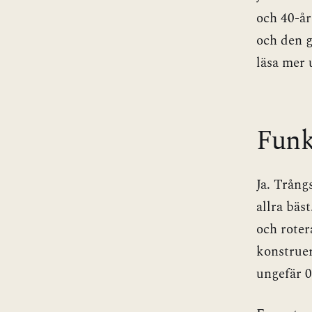
och 40-år
och den g
läsa mer
Funk
Ja. Trång
allra bäs
och roter
konstruer
ungefär 0