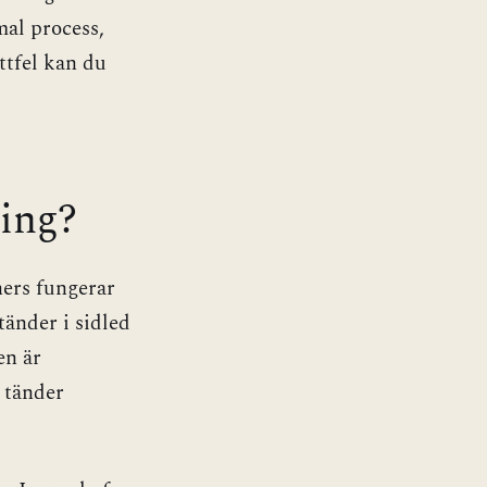
mal process,
ettfel kan du
ning?
ners fungerar
tänder i sidled
en är
a tänder