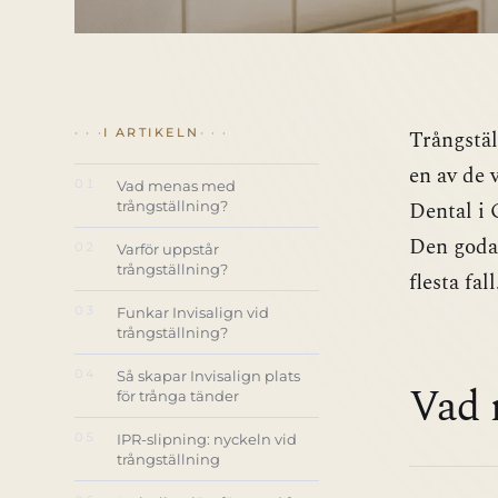
Trångstäl
I ARTIKELN
en av de 
01
Vad menas med
Dental i 
trångställning?
Den goda 
02
Varför uppstår
trångställning?
flesta fall
03
Funkar Invisalign vid
trångställning?
04
Så skapar Invisalign plats
Vad 
för trånga tänder
05
IPR-slipning: nyckeln vid
trångställning