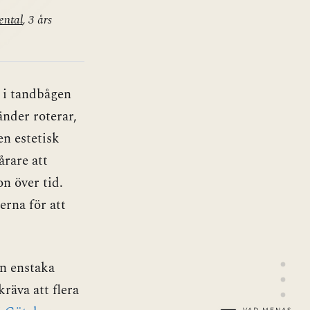
ental
, 3 års
s i tandbågen
tänder roterar,
en estetisk
årare att
n över tid.
erna för att
on enstaka
kräva att flera