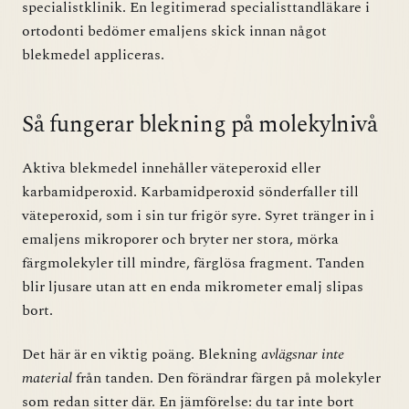
specialistklinik. En legitimerad specialisttandläkare i
ortodonti bedömer emaljens skick innan något
blekmedel appliceras.
Så fungerar blekning på molekylnivå
Aktiva blekmedel innehåller väteperoxid eller
karbamidperoxid. Karbamidperoxid sönderfaller till
väteperoxid, som i sin tur frigör syre. Syret tränger in i
emaljens mikroporer och bryter ner stora, mörka
färgmolekyler till mindre, färglösa fragment. Tanden
blir ljusare utan att en enda mikrometer emalj slipas
bort.
Det här är en viktig poäng. Blekning
avlägsnar inte
material
från tanden. Den förändrar färgen på molekyler
som redan sitter där. En jämförelse: du tar inte bort