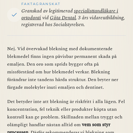
FAKTAGRANSKAT
Granskad av legitimerad
specialisttandläkare i
ortodonti
vid
Göta Dental
, 3 års vidareutbildning,
registrerad hos Socialstyrelsen.
Nej. Vid övervakad blekning med dokumenterade
blekmedel finns ingen påvisbar permanent skada på
emaljen. Den oro som sprids bygger ofta på
missförstånd om hur blekmedel verkar. Blekning
förändrar inte tandens hårda struktur. Den bryter ner
färgade molekyler inuti emaljen och dentinet.
Det betyder inte att blekning är riskfritt i alla lägen. Fel
koncentration, fel teknik eller produkter köpta utan
kontroll kan ge problem. Skillnaden mellan tryggt och
olämpligt handlar nästan alltid om
vem som styr
processen
. Därför rekommenderar vi blekning som