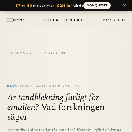
till
×
37 av 150
platser kvar ·
6 295 kr
i värde
GÖR QUIZET
innehåll
GÖTA DENTAL
BOKA TID
MENY
←
TILLBAKA TILL BLOGGEN
BLOG
·
12 JUNI 2026
·
13 MIN LÄSNING
Är tandblekning farligt för
emaljen?
Vad forskningen
säger
Är tandblekning farligt för emaljen? Korrekt utförd blekning