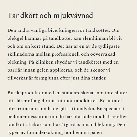
Tandkött och mjukvävnad
Den andra vanliga biverkningen rör tandköttet. Om
blekgel hamnar på tandköttet kan slemhinnan bli vit
och öm en kort stund. Det här är en av de tydligaste
skillnaderna mellan professionell och oövervakad
blekning. På kliniken skyddar vi tandköttet med en
barriär innan gelen appliceras, och de skenor vi
tillverkar är formgjutna efter just dina tänder.
Butiksprodukter med en standardskena som inte sluter
tätt låter ofta gel rinna ut mot tandköttet. Resultatet
blir irritation som hade gått att undvika. En specialist
bedömer dessutom om du har blottade tandhalsar eller
tandköttsfickor som bör åtgärdas innan blekning. Den
typen av förundersökning hör hemma på en