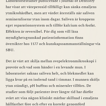
Laboratoriestudier publicerade i Journal of Dentistry
har visat att väteperoxid tillfälligt kan sänka emaljens
ytmikrohårdhet, men att värdet återställs när saliven
remineraliserar ytan inom dagar. Saliven är kroppens
eget reparationssystem och tillför kalcium och fosfat.
Effekten är reversibel. För dig som vill läsa
myndighetsgranskad patientinformation finns
översikter hos
1177
och kunskapssammanställningar via
SBU
.
Det är värt att skilja mellan svepelektronmikroskopi i
provrör och vad som händer i en levande mun. I
laboratoriet saknas saliven helt, och blekmedlet kan
ligga kvar på en isolerad tand i timmar. I munnen sköljs
ytan ständigt, pH buffras och mineraler tillförs. De
studier som följt patienter över längre tid har därför
svårt att visa någon kliniskt mätbar skillnad i emaljens
hållfasthet före och efter en korrekt genomförd