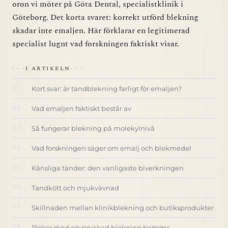
oron vi möter på Göta Dental, specialistklinik i
Göteborg. Det korta svaret: korrekt utförd blekning
skadar inte emaljen. Här förklarar en legitimerad
specialist lugnt vad forskningen faktiskt visar.
I ARTIKELN
Kort svar: är tandblekning farligt för emaljen?
Vad emaljen faktiskt består av
Så fungerar blekning på molekylnivå
Vad forskningen säger om emalj och blekmedel
Känsliga tänder: den vanligaste biverkningen
Tandkött och mjukvävnad
Skillnaden mellan klinikblekning och butiksprodukter
Risker med oövervakad blekning hemma