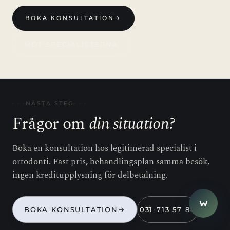
BOKA KONSULTATION
→
MÖT SPECIALISTERNA
NÄSTA STEG
Frågor om
din situation?
Boka en konsultation hos legitimerad specialist i
close
ortodonti. Fast pris, behandlingsplan samma besök,
Eira
E
Hej! Har du frågor? Jag hjälper
ingen kreditupplysning för delbetalning.
gärna.
1
BOKA KONSULTATION
→
031-713 57 84