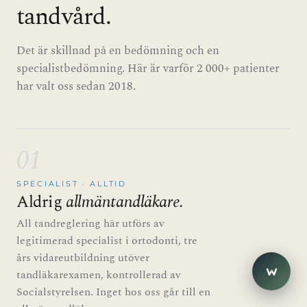
tandvård.
Det är skillnad på en bedömning och en
specialistbedömning. Här är varför 2 000+ patienter
har valt oss sedan 2018.
01
SPECIALIST · ALLTID
Aldrig
allmäntandläkare.
close
Eira
E
All tandreglering här utförs av
Hej! Har du frågor? Jag hjälper
legitimerad specialist i ortodonti, tre
gärna.
års vidareutbildning utöver
1
tandläkarexamen, kontrollerad av
Socialstyrelsen. Inget hos oss går till en