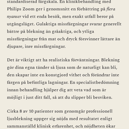
standardiserad färgskala. En klinikbehandling med
Philips Zoom ger i genomsnitt en förbättring på
flera
nyanser
vid ett enda besök, men exakt utfall beror på
utgångsläget. Gulaktiga missfärgningar svarar generellt
bättre på blekning än gråaktiga, och ytliga
missfärgningar från mat och dryck försvinner lättare än
djupare, inre missfärgningar.
Det är viktigt att ha realistiska förväntningar. Blekning
gör dina egna tänder så ljusa som de naturligt kan bli,
den skapar inte en konstgjord vithet och förändrar inte
färgen på befintliga lagningar. En specialistbedömning
innan behandling hjälper dig att veta vad som är
möjligt i just ditt fall, så att du slipper bli besviken.
Cirka 8 av 10 patienter som genomgår professionell
ljusblekning uppger sig nöjda med resultatet enligt
sammanställd klinisk erfarenhet, och nöjdheten ökar