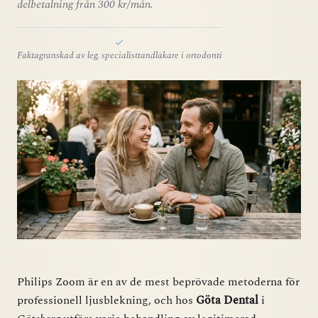
delbetalning från 300 kr/mån.
Faktagranskad av leg. specialisttandläkare i ortodonti
Philips Zoom är en av de mest beprövade metoderna för
professionell ljusblekning, och hos
Göta Dental
i