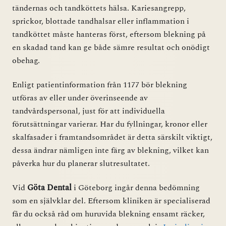
tändernas och tandköttets hälsa. Kariesangrepp,
sprickor, blottade tandhalsar eller inflammation i
tandköttet måste hanteras först, eftersom blekning på
en skadad tand kan ge både sämre resultat och onödigt
obehag.
Enligt patientinformation från
1177
bör blekning
utföras av eller under överinseende av
tandvårdspersonal, just för att individuella
förutsättningar varierar. Har du fyllningar, kronor eller
skalfasader i framtandsområdet är detta särskilt viktigt,
dessa ändrar nämligen inte färg av blekning, vilket kan
påverka hur du planerar slutresultatet.
Vid
Göta Dental
i Göteborg ingår denna bedömning
som en självklar del. Eftersom kliniken är specialiserad
får du också råd om huruvida blekning ensamt räcker,