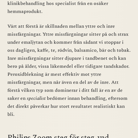
klinikbehandling hos specialist från en osäker
hemmaprodukt.
Värt att förstå är skillnaden mellan yttre och inre
missfärgningar. Yttre missfärgningar sitter på och strax
under emaljytan och kommer från sådant vi stoppar i
oss dagligen, kaffe, te, rödvin, balsamico, bär och tobak.
Inre missfärgningar sitter djupare i tandbenet och kan
bero på ålder, vissa läkemedel eller tidigare tandskador.
Peroxidblekning är mest effektiv mot yttre
missfärgningar, men når även en del av de inre. Att
förstå vilken typ som dominerar i ditt fall är en av de
saker en
specialist
bedömer innan behandling, eftersom
det direkt påverkar hur stort resultatet realistiskt kan
bli.
Philips Zoom steg för steg, vad