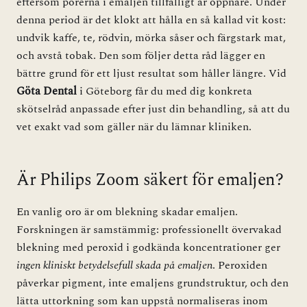
eftersom porerna i emaljen tillfälligt är öppnare. Under
denna period är det klokt att hålla en så kallad vit kost:
undvik kaffe, te, rödvin, mörka såser och färgstark mat,
och avstå tobak. Den som följer detta råd lägger en
bättre grund för ett ljust resultat som håller längre. Vid
Göta Dental
i Göteborg får du med dig konkreta
skötselråd anpassade efter just din behandling, så att du
vet exakt vad som gäller när du lämnar kliniken.
Är Philips Zoom säkert för emaljen?
En vanlig oro är om blekning skadar emaljen.
Forskningen är samstämmig: professionellt övervakad
blekning med peroxid i godkända koncentrationer ger
ingen kliniskt betydelsefull skada på emaljen
. Peroxiden
påverkar pigment, inte emaljens grundstruktur, och den
lätta uttorkning som kan uppstå normaliseras inom