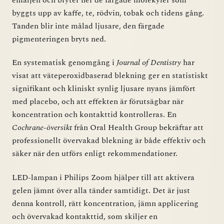
emaljen och bryter ner de färgade molekyler som
byggts upp av kaffe, te, rödvin, tobak och tidens gång.
Tanden blir inte målad ljusare, den färgade
pigmenteringen bryts ned.
En systematisk genomgång i
Journal of Dentistry
har
visat att väteperoxidbaserad blekning ger en statistiskt
signifikant och kliniskt synlig ljusare nyans jämfört
med placebo, och att effekten är förutsägbar när
koncentration och kontakttid kontrolleras. En
Cochrane-översikt
från Oral Health Group bekräftar att
professionellt övervakad blekning är både effektiv och
säker när den utförs enligt rekommendationer.
LED-lampan i Philips Zoom hjälper till att aktivera
gelen jämnt över alla tänder samtidigt. Det är just
denna kontroll, rätt koncentration, jämn applicering
och övervakad kontakttid, som skiljer en