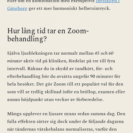
eller om en kombination med exempelvis
Invisalign i
Göteborg
ger ett mer harmoniskt helhetsintryck.
Hur lång tid tar en Zoom-
behandling?
Själva ljusblekningen tar normalt mellan
45 och 60
minuter
aktiv tid på kliniken, fördelat på tre till fyra
intervall. Räknar du in skydd av tandkött, för- och
efterbehandling bör du avsätta ungefär 90 minuter för
hela besöket. Det gör Zoom till ett populärt val för den
som vill se tydlig skillnad inför en bröllop, examen eller
annan höjdpunkt utan veckor av förberedelse.
Många upplever en ljusare nyans redan samma dag. Den
fulla effekten sätter sig dock under de följande dagarna
när tändernas vätskebalans normaliseras, varför den