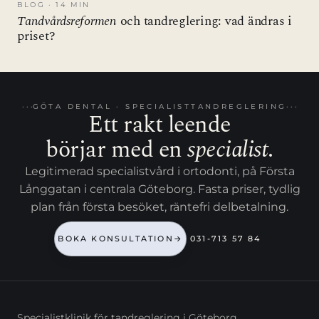
BLOG · 14 MIN
Tandvårdsreformen
och tandreglering: vad ändras i
priset?
GÖTA DENTAL · SPECIALISTTANDREGLERING
Ett rakt leende
börjar med en
specialist
.
Legitimerad specialistvård i ortodonti, på Första
Långgatan i centrala Göteborg. Fasta priser, tydlig
plan från första besöket, räntefri delbetalning.
BOKA KONSULTATION
→
031-713 57 84
Specialistklinik för tandreglering i Göteborg.