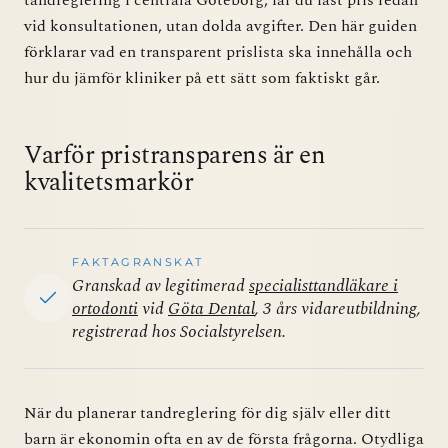
tandreglering i centrala Göteborg, får du fast pris redan
vid konsultationen, utan dolda avgifter. Den här guiden
förklarar vad en transparent prislista ska innehålla och
hur du jämför kliniker på ett sätt som faktiskt går.
Varför pristransparens är en
kvalitetsmarkör
FAKTAGRANSKAT
Granskad av legitimerad
specialisttandläkare i
ortodonti
vid
Göta Dental
, 3 års vidareutbildning,
registrerad hos Socialstyrelsen.
När du planerar tandreglering för dig själv eller ditt
barn är ekonomin ofta en av de första frågorna. Otydliga