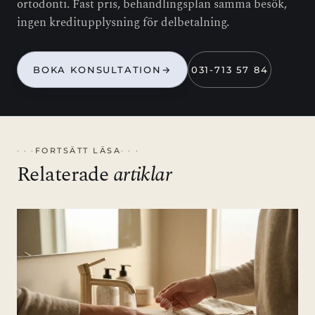
ortodonti. Fast pris, behandlingsplan samma besök,
ingen kreditupplysning för delbetalning.
BOKA KONSULTATION
→
031-713 57 84
FORTSÄTT LÄSA
Relaterade
artiklar