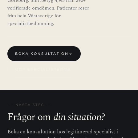
Göteborg. Snittbetyg 4,9/5 från 290+
verifierade omdömen. Patienter reser
från hela Västsverige för
specialistbedömning.
BOKA KONSULTATION
→
MÖT SPECIALISTERNA
NÄSTA STEG
Frågor om
din situation?
Boka en konsultation hos legitimerad specialist i