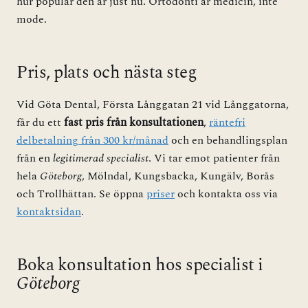
hur populär den är just nu. Ortodonti är medicin, inte
mode.
Pris, plats och nästa steg
Vid Göta Dental, Första Långgatan 21 vid Långgatorna,
får du ett
fast pris från konsultationen
,
räntefri
delbetalning från 300 kr/månad
och en behandlingsplan
från en
legitimerad specialist
. Vi tar emot patienter från
hela
Göteborg
, Mölndal, Kungsbacka, Kungälv, Borås
och Trollhättan. Se öppna
priser
och kontakta oss via
kontaktsidan
.
Boka konsultation hos specialist i
Göteborg