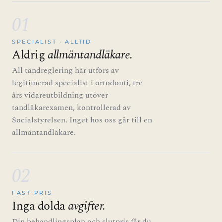
01
SPECIALIST · ALLTID
Aldrig
allmäntandläkare.
All tandreglering här utförs av
legitimerad specialist i ortodonti, tre
års vidareutbildning utöver
tandläkarexamen, kontrollerad av
Socialstyrelsen. Inget hos oss går till en
allmäntandläkare.
02
FAST PRIS
Inga dolda
avgifter.
Din behandlingsplan och slutpris får du