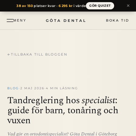
till
×
38 av 150
platser kvar ·
6 295 kr
i värde
GÖR QUIZET
innehåll
GÖTA DENTAL
BOKA TID
MENY
←
TILLBAKA TILL BLOGGEN
BLOG
·
2 MAJ 2026
·
4 MIN LÄSNING
Tandreglering hos
specialist
:
guide för barn, tonåring och
vuxen
Vad gör en ortodontispecialist? Göta Dental i Göteborg