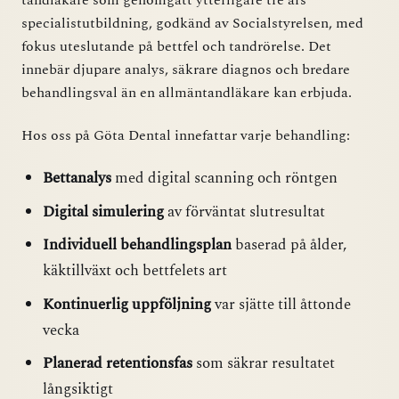
tandläkare som genomgått ytterligare tre års
specialistutbildning, godkänd av Socialstyrelsen, med
fokus uteslutande på bettfel och tandrörelse. Det
innebär djupare analys, säkrare diagnos och bredare
behandlingsval än en allmäntandläkare kan erbjuda.
Hos oss på Göta Dental innefattar varje behandling:
Bettanalys
med digital scanning och röntgen
Digital simulering
av förväntat slutresultat
Individuell behandlingsplan
baserad på ålder,
käktillväxt och bettfelets art
Kontinuerlig uppföljning
var sjätte till åttonde
vecka
Planerad retentionsfas
som säkrar resultatet
långsiktigt