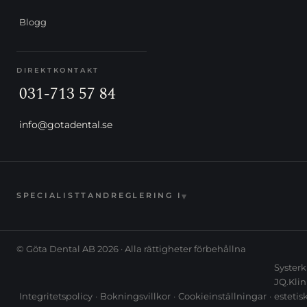
Blogg
DIREKTKONTAKT
031-713 57 84
info@gotadental.se
▾
SPECIALISTTANDREGLERING I
© Göta Dental AB 2026 · Alla rättigheter förbehållna
Systerk
JQ.Klin
Integritetspolicy
·
Bokningsvillkor
·
Cookieinställningar
·
estetis