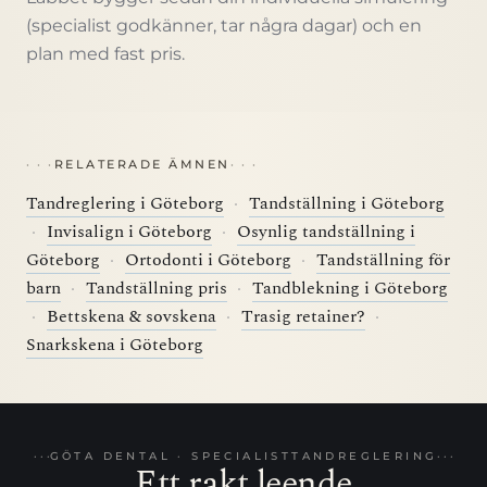
(specialist godkänner, tar några dagar) och en
plan med fast pris.
RELATERADE ÄMNEN
Tandreglering i Göteborg
·
Tandställning i Göteborg
·
Invisalign i Göteborg
·
Osynlig tandställning i
Göteborg
·
Ortodonti i Göteborg
·
Tandställning för
barn
·
Tandställning pris
·
Tandblekning i Göteborg
·
Bettskena & sovskena
·
Trasig retainer?
·
Snarkskena i Göteborg
GÖTA DENTAL · SPECIALISTTANDREGLERING
Ett rakt leende