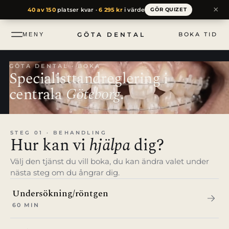
till
×
40 av 150
platser kvar ·
6 295 kr
i värde
GÖR QUIZET
innehåll
GÖTA DENTAL
BOKA TID
MENY
GÖTA DENTAL · BOKA
Specialist­tand­reglering i
centrala
Göteborg
.
STEG 01 · BEHANDLING
Hur kan vi
hjälpa
dig?
Välj den tjänst du vill boka, du kan ändra valet under
nästa steg om du ångrar dig.
Undersökning/röntgen
60 MIN